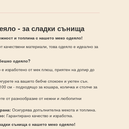
еяло - за сладки сънища
ежност и топлина с нашето меко одеяло!
от качествени материали, това одеяло е идеално за
ебешко одеяло?
е изработено от мек плюш, приятен на допир до
гурете на вашето бебче спокоен и уютен сън.
100 см - подходящо за кошара, количка и столче за
те от разнообразие от нежни и любопитни
рана:
Осигурява допълнителна мекота и топлина.
во:
Гарантирано качество и изработка.
ладки сънища с нашето меко одеяло!