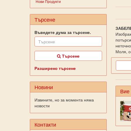
Нови Продукти
Търсене
ЗАБЕЛ
Въведете дума за търсене.
Изображ
потърси
неточно
Моля, о
Търсене
Разширено търсене
Новини
Вие
Извините, но за момента няма
новости
Контакти