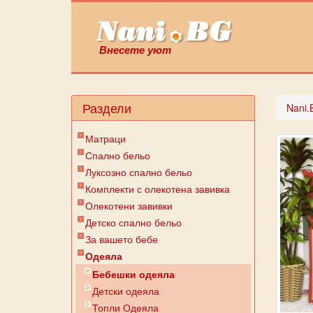
Внесете уют
Раздели
Nani.
Матраци
Спално бельо
Луксозно спално бельо
Комплекти с олекотена завивка
Олекотени завивки
Детско спално бельо
За вашето бебе
Одеяла
Бебешки одеяла
Детски одеяла
Топли Одеяла