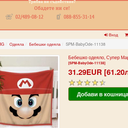
Вход
BG
Одеяла
Бебешки одеяла
SPM-BabyOde-11138
Бебешко одеяло, Супер Ма
[SPM-BabyOde-11138]
31.29EUR [61.20л