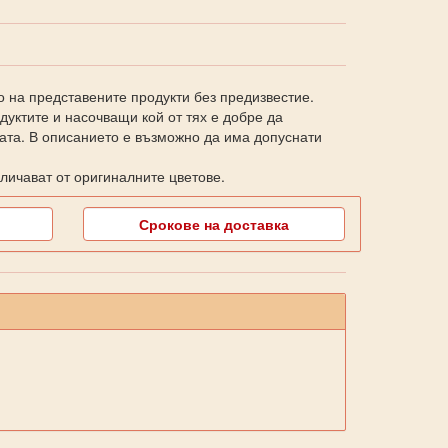
о на представените продукти без предизвестие.
уктите и насочващи кой от тях е добре да
ката. В описанието е възможно да има допуснати
личават от оригиналните цветове.
Срокове на доставка