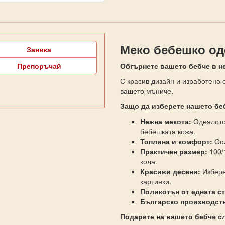
Меко бебешко од
Заявка
Препоръчай
Обгърнете вашето бебче в н
С красив дизайн и изработено 
вашето мъниче.
Защо да изберете нашето б
Нежна мекота:
Одеялото 
бебешката кожа.
Топлина и комфорт:
Оси
Практичен размер:
100/
кола.
Красиви десени:
Избере
картинки.
Поликотън от едната ст
Българско производст
Подарете на вашето бебче с