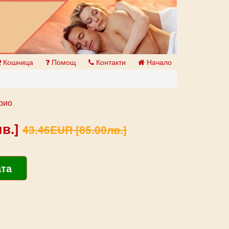
Кошница
Помощ
Контакти
Начало
рио
в.]
43.46EUR [85.00лв.]