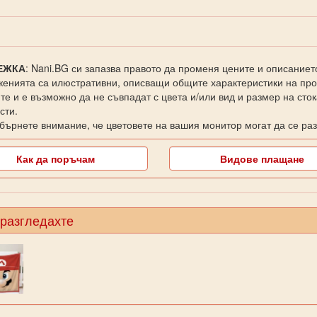
ЕЖКА
: Nani.BG си запазва правото да променя цените и описаниет
енията са илюстративни, описващи общите характеристики на прод
те и е възможно да не съвпадат с цвета и/или вид и размер на сто
сти.
бърнете внимание, че цветовете на вашия монитор могат да се раз
Как да поръчам
Видове плащане
 разгледахте