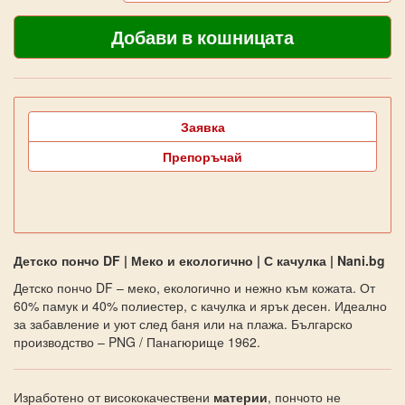
Заявка
Препоръчай
Детско пончо DF | Меко и екологично | С качулка | Nani.bg
Детско пончо DF – меко, екологично и нежно към кожата. От
60% памук и 40% полиестер, с качулка и ярък десен. Идеално
за забавление и уют след баня или на плажа. Българско
производство – PNG / Панагюрище 1962.
Изработено от висококачествени
материи
, пончото не