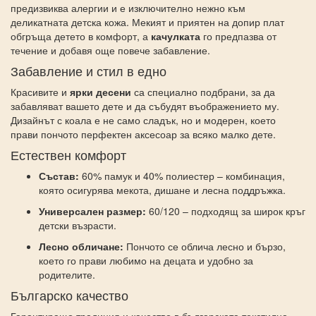
предизвиква алергии и е изключително нежно към
деликатната детска кожа. Мекият и приятен на допир плат
обгръща детето в комфорт, а
качулката
го предпазва от
течение и добавя още повече забавление.
Забавление и стил в едно
Красивите и
ярки десени
са специално подбрани, за да
забавляват вашето дете и да събудят въображението му.
Дизайнът с коала е не само сладък, но и модерен, което
прави пончото перфектен аксесоар за всяко малко дете.
Естествен комфорт
Състав:
60% памук и 40% полиестер – комбинация,
която осигурява мекота, дишане и лесна поддръжка.
Универсален размер:
60/120 – подходящ за широк кръг
детски възрасти.
Лесно обличане:
Пончото се облича лесно и бързо,
което го прави любимо на децата и удобно за
родителите.
Българско качество
Гарантиращо традиция и качество в българската текстилна