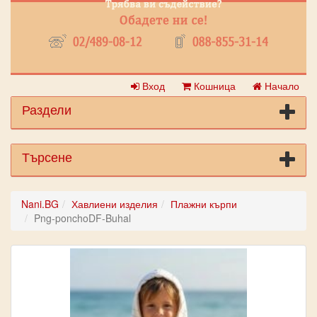
Вход
Кошница
Начало
Раздели
Търсене
Nani.BG
Хавлиени изделия
Плажни кърпи
Png-ponchoDF-Buhal