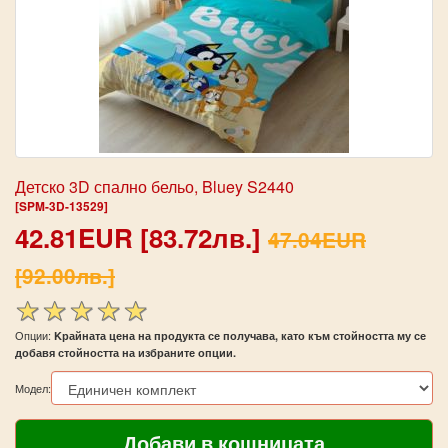
Детско 3D спално бельо, Bluey S2440
[SPM-3D-13529]
42.81EUR [83.72лв.]
47.04EUR
[92.00лв.]
Опции:
Kрайната цена на продукта се получава, като към стойността му се
добавя стойността на избраните опции.
Модел: