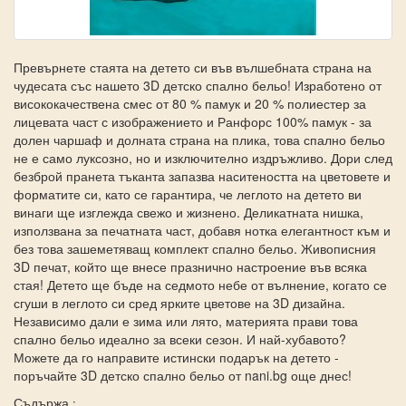
Превърнете стаята на детето си във вълшебната страна на
чудесата със нашето 3D детско спално бельо! Изработено от
висококачествена смес от 80 % памук и 20 % полиестер за
лицевата част с изображението и Ранфорс 100% памук - за
долен чаршаф и долната страна на плика, това спално бельо
не е само луксозно, но и изключително издръжливо. Дори след
безброй пранета тъканта запазва наситеността на цветовете и
форматите си, като се гарантира, че леглото на детето ви
винаги ще изглежда свежо и жизнено. Деликатната нишка,
използвана за печатната част, добавя нотка елегантност към и
без това зашеметяващ комплект спално бельо. Живописния
3D печат, който ще внесе празнично настроение във всяка
стая! Детето ще бъде на седмото небе от вълнение, когато се
сгуши в леглото си сред ярките цветове на 3D дизайна.
Независимо дали е зима или лято, материята прави това
спално бельо идеално за всеки сезон. И най-хубавото?
Можете да го направите истински подарък на детето -
поръчайте 3D детско спално бельо от nani.bg още днес!
Съдържа
: