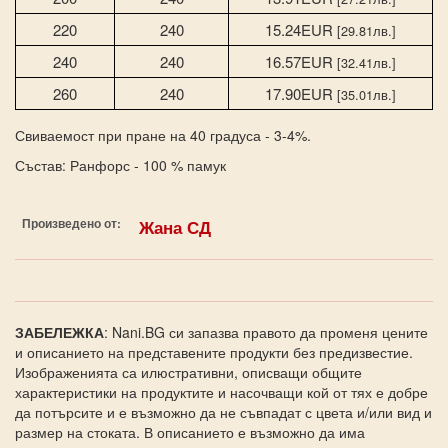
220
240
15.24EUR
[29.81лв.]
240
240
16.57EUR
[32.41лв.]
260
240
17.90EUR
[35.01лв.]
Свиваемост при пране на 40 градуса - 3-4%.
Състав: Ранфорс - 100 % памук
Произведено от:
Жана СД
ЗАБЕЛЕЖКА
: Nani.BG си запазва правото да променя цените
и описанието на представените продукти без предизвестие.
Изображенията са илюстративни, описващи общите
характеристики на продуктите и насочващи кой от тях е добре
да потърсите и е възможно да не съвпадат с цвета и/или вид и
размер на стоката. В описанието е възможно да има