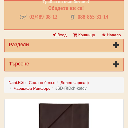
Вход
Кошница
Начало
Раздели
Търсене
Nani.BG
Спално бельо
Долен чаршаф
Чаршафи Ранфорс
JSD-RfDch-kafqv