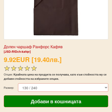
Долен чаршаф Ранфорс Кафяв
[JSD-RfDch-kafqv]
9.92EUR [19.40лв.]
Опции:
Kрайната цена на продукта се получава, като към стойността му се
добавя стойността на избраните опции.
Размер: