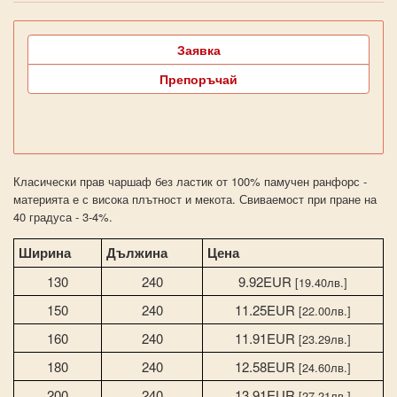
Заявка
Препоръчай
Класически прав чаршаф без ластик от 100% памучен ранфорс -
материята е с висока плътност и мекота. Свиваемост при пране на
40 градуса - 3-4%.
Ширина
Дължина
Цена
130
240
9.92EUR
[19.40лв.]
150
240
11.25EUR
[22.00лв.]
160
240
11.91EUR
[23.29лв.]
180
240
12.58EUR
[24.60лв.]
200
240
13.91EUR
[27.21лв.]