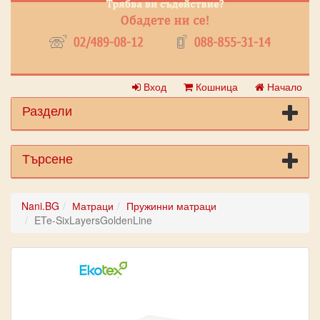
Вход
Кошница
Начало
Раздели
Търсене
Nani.BG
Матраци
Пружинни матраци
ETe-SixLayersGoldenLine