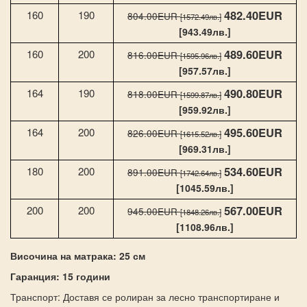
482.40EUR
160
190
804.00EUR
[1572.49лв.]
[943.49лв.]
489.60EUR
160
200
816.00EUR
[1595.96лв.]
[957.57лв.]
490.80EUR
164
190
818.00EUR
[1599.87лв.]
[959.92лв.]
495.60EUR
164
200
826.00EUR
[1615.52лв.]
[969.31лв.]
534.60EUR
180
200
891.00EUR
[1742.64лв.]
[1045.59лв.]
567.00EUR
200
200
945.00EUR
[1848.26лв.]
[1108.96лв.]
Височина на матрака: 25 см
Гаранция: 15 години
Транспорт: Доставя се ролиран за лесно транспортиране и