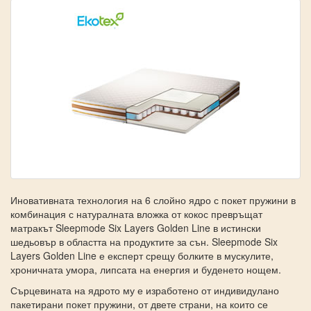
Иновативната технология на 6 слойно ядро с покет пружини в
комбинация с натуралната вложка от кокос превръщат
матракът Sleepmode Six Layers Golden Line в истински
шедьовър в областта на продуктите за сън. Sleepmode Six
Layers Golden Line е експерт срещу болките в мускулите,
хроничната умора, липсата на енергия и буденето нощем.
Сърцевината на ядрото му е изработено от индивидулано
пакетирани покет пружини, от двете страни, на които се