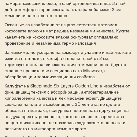
намират кокосови вложки, и слой ортопедична пяна. За най-
добър комфорт в прошивката на калъфа добавихме 2 см
мемори пяна от едната страна.
Освен, че са изработени от изцяло естествен материал,
кокосовите вложки имат редица незаменими качества. Кухите
каналчета на кокосовите влакна осигуряват оптималано
проветрение и незаменима термо излозация
За максимално усещане на комфорт и улавяне и най-малката
извивка на тялото, в калъфа е прошит слой от 2 см,
термочувствителна, високоеластична мемори пяна. Другата
страна е прошита със специална вата Mirawave, с
абсорбиращи и термоизолационни свойства.
Калъфът на Sleepmode Six Layers Golden Line е изработен от
фин, дишащ текстил с абсорбиращи, антибактериални и
хипоалергенни качества и лек масажен ефект. Дишащите
свойства на плата в комбинация с 3D лентата, по цялата
обиколка на матрака, осигуряват постоянната циркулация на
въздуха през вътрешността, което освен че, възпрепятства
нощното изпотяване, не позволява задържането на влага и
развитието на микроорганизми в ядрото.