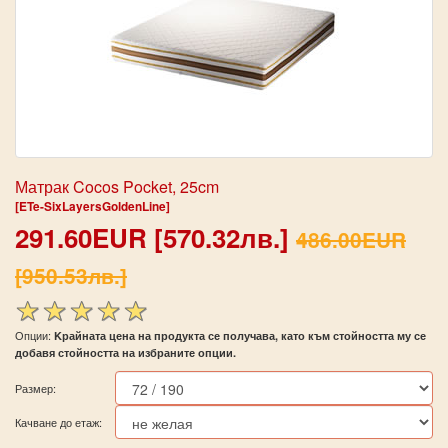
Матрак Cocos Pocket, 25cm
[ETe-SixLayersGoldenLine]
291.60EUR [570.32лв.]
486.00EUR
[950.53лв.]
Опции:
Kрайната цена на продукта се получава, като към стойността му се
добавя стойността на избраните опции.
Размер:
Качване до етаж: