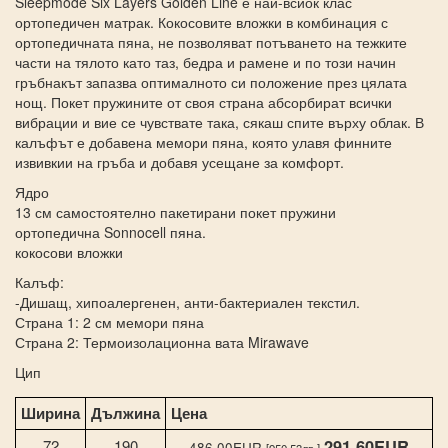
Sleepmode Six Layers Golden Line е най-всиок клас
ортопедичен матрак. Кокосовите вложки в комбинация с
ортопедичната пяна, не позволяват потъването на тежките
части на тялото като таз, бедра и рамене и по този начин
гръбнакът запазва оптималното си положение през цялата
нощ. Покет пружините от своя страна абсорбират всички
вибрации и вие се чувствате така, сякаш спите върху облак. В
калъфът е добавена мемори пяна, която улавя финните
извивкии на гръба и добавя усещане за комфорт.
Ядро
13 см самостоятелно пакетирани покет пружини
ортопедична Sonnocell пяна.
кокосови вложки
Калъф:
-Дишащ, хипоалергенен, анти-бактериален текстил.
Страна 1: 2 см мемори пяна
Страна 2: Термоизолационна вата Mirawave
Цип
Ширина
Дължина
Цена
291.60EUR
72
190
486.00EUR
[950.53лв.]