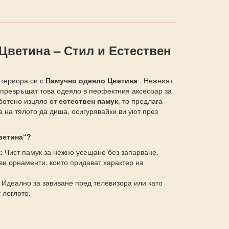
Цветина – Стил и Естествен
нтериора си с
Памучно одеяло​ Цветина
. Нежният
 превръщат това одеяло в перфектния аксесоар за
ботено изцяло от
естествен памук
, то предлага
 на тялото да диша, осигурявайки ви уют през
ветина“?
:
Чист памук за нежно усещане без запарване.
и орнаменти, които придават характер на
Идеално за завиване пред телевизора или като
 леглото.