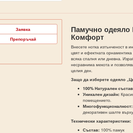
Памучно одеяло​ 
Заявка
Комфорт
Препоръчай
Внесете нотка изтънченост в и
цвят и ефектната орнаментика
всяка спалня или дневна. Изра
несравнима мекота и позволява
целия ден.
Защо да изберете одеяло „Ц
100% Натурален състав
Уникален дизайн:
Красив
помещението.
Многофункционалност:
декоративен шалте върху
Технически характеристики:
Състав:
100% памук