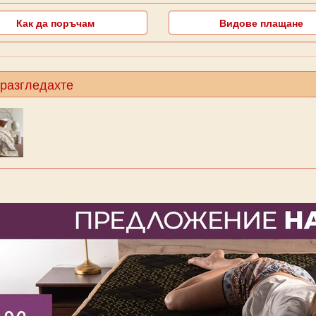
Как да поръчам
Видове плащане
 разгледахте