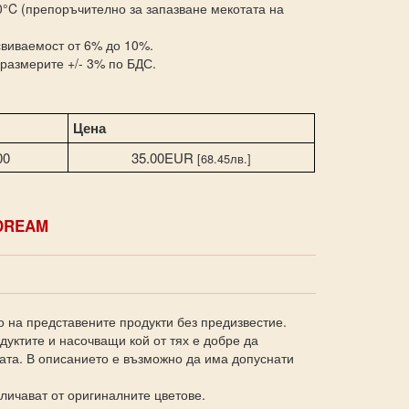
°C (препоръчително за запазване мекотата на
виваемост от 6% до 10%.
размерите +/- 3% по БДС.
Цена
00
35.00EUR
[68.45лв.]
DREAM
о на представените продукти без предизвестие.
уктите и насочващи кой от тях е добре да
ката. В описанието е възможно да има допуснати
личават от оригиналните цветове.