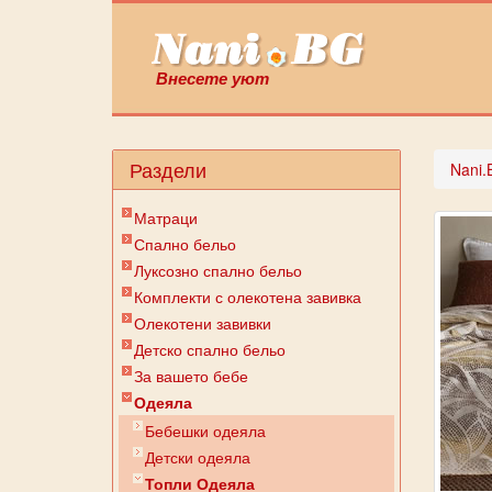
Внесете уют
Раздели
Nani.
Матраци
Спално бельо
Луксозно спално бельо
Комплекти с олекотена завивка
Олекотени завивки
Детско спално бельо
За вашето бебе
Одеяла
Бебешки одеяла
Детски одеяла
Топли Одеяла