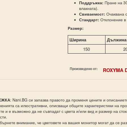
Поддръжка:
Пране на 30
влакната).
Свиваемост:
Очаквана с
Стандарт:
Отклонение в 
Размер:
Ширина
Дължина
150
2
Произведено от:
ROXYMA 
ЕЖКА
: Nani.BG си запазва правото да променя цените и описаниет
енията са илюстративни, описващи общите характеристики на прод
те и е възможно да не съвпадат с цвета и/или вид и размер на сто
сти.
бърнете внимание, че цветовете на вашия монитор могат да се раз