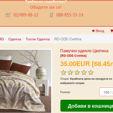
Вход
BG
Одеяла
Топли Одеяла
RD-ODE-Cvetina
Памучно одеяло Цветина
[RD-ODE-Cvetina]
35.00EUR [68.45л
Опции:
Kрайната цена на продукта се 
избраните опции.
Размер: