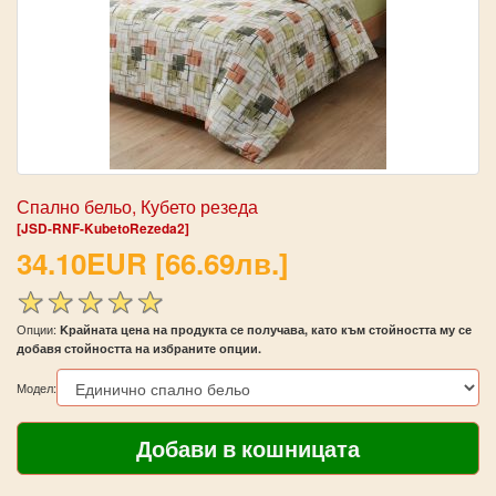
Спално бельо, Кубето резеда
[JSD-RNF-KubetoRezeda2]
34.10EUR [66.69лв.]
Опции:
Kрайната цена на продукта се получава, като към стойността му се
добавя стойността на избраните опции.
Модел: