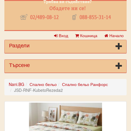
Вход
Кошница
Начало
Раздели
Търсене
Nani.BG
Спално бельо
Спално бельо Ранфорс
JSD-RNF-KubetoRezeda2