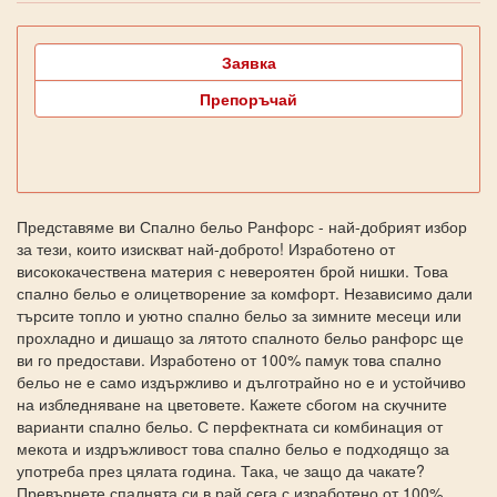
Заявка
Препоръчай
Представяме ви Спално бельо Ранфорс - най-добрият избор
за тези, които изискват най-доброто! Изработено от
висококачествена материя с невероятен брой нишки. Това
спално бельо е олицетворение за комфорт. Независимо дали
търсите топло и уютно спално бельо за зимните месеци или
прохладно и дишащо за лятото спалното бельо ранфорс ще
ви го предостави. Изработено от 100% памук това спално
бельо не е само издържливо и дълготрайно но е и устойчиво
на избледняване на цветовете. Кажете сбогом на скучните
варианти спално бельо. С перфектната си комбинация от
мекота и издръжливост това спално бельо е подходящо за
употреба през цялата година. Така, че защо да чакате?
Превърнете спалнята си в рай сега с изработено от 100%