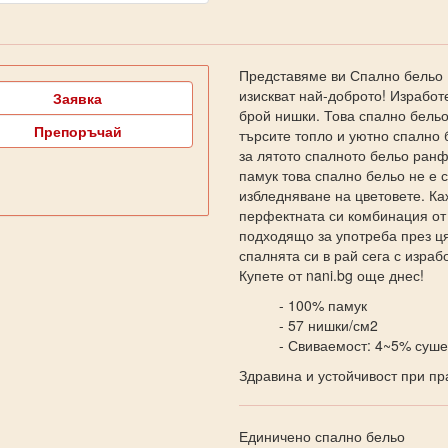
Представяме ви Спално бельо Р
изискват най-доброто! Изработ
Заявка
брой нишки. Това спално бель
Препоръчай
търсите топло и уютно спално
за лятото спалното бельо ранф
памук това спално бельо не е 
избледняване на цветовете. Ка
перфектната си комбинация от 
подходящо за употреба през ця
спалнята си в рай сега с изра
Купете от nani.bg още днес!
- 100% памук
- 57 нишки/см2
- Свиваемост: 4~5% суше
Здравина и устойчивост при пр
Единичено спално бельо