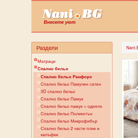
Внесете уют
Раздели
Nani.
Матраци
Спално бельо
Спално бельо Ранфорс
Спално бельо Памучен сатен
3D спално бельо
Спално бельо Памук
Спално бельо памук + одеяло
Спално бельо Поликотън
Спално бельо Микрофибър
Спално бельо 2 части плик и
калъфки