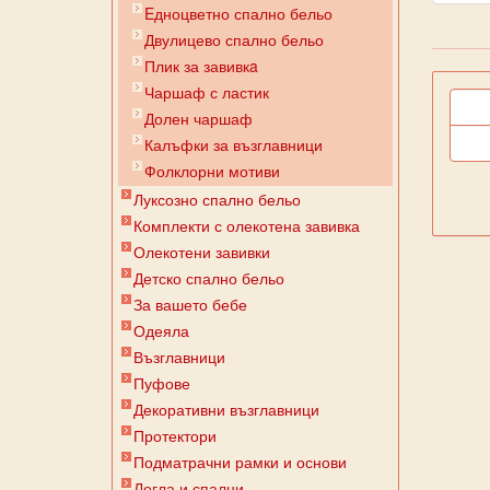
Eдноцветно спално бельо
Двулицево спално бельо
Плик за завивкa
Чаршаф с ластик
Долен чаршаф
Калъфки за възглавници
Фолклорни мотиви
Луксозно спално бельо
Комплекти с олекотена завивка
Олекотени завивки
Детско спално бельо
За вашето бебе
Одеяла
Възглавници
Пуфове
Декоративни възглавници
Протектори
Подматрачни рамки и основи
Легла и спални