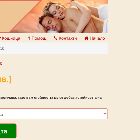
Кошница
Помощ
Контакти
Начало
ck
к
в.]
получава, като към стойността му се добавя стойността на