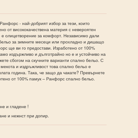
анфорс - най-добрият избор за тези, които
ено от висококачествена материя с невероятен
о е олицетворение за комфорт. Независимо дали
 бельо за зимните месеци или прохладно и дишащо
орс ще ви го предостави. Изработено от 100%
само издържливо и дълготрайно но е и устойчиво на
жете сбогом на скучните варианти спално бельо. С
мекота и издръжливост това спално бельо е
лата година. Така, че защо да чакате? Превърнете
ботено от 100% памук – Ранфорс спално бельо.
не и гладене !
ане и нежнст при допир.