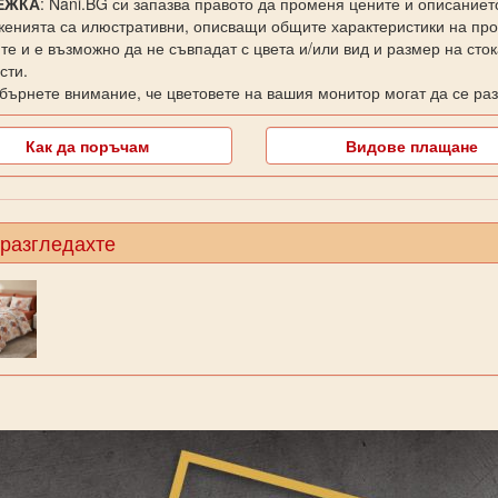
ЕЖКА
: Nani.BG си запазва правото да променя цените и описаниет
енията са илюстративни, описващи общите характеристики на прод
те и е възможно да не съвпадат с цвета и/или вид и размер на сто
сти.
бърнете внимание, че цветовете на вашия монитор могат да се раз
Как да поръчам
Видове плащане
 разгледахте