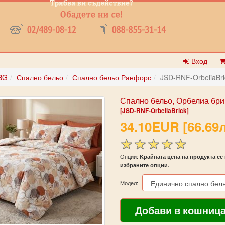
Вход
BG
Спално бельо
Спално бельо Ранфорс
JSD-RNF-OrbeliaBri
Спално бельо, Орбелиа бри
[JSD-RNF-OrbeliaBrick]
34.10EUR [66.69л
Опции:
Kрайната цена на продукта се 
избраните опции.
Модел: