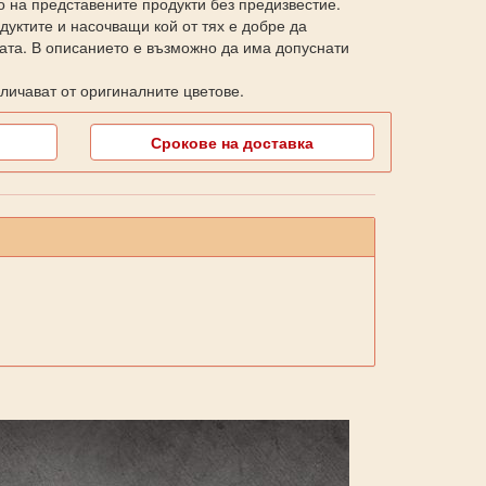
о на представените продукти без предизвестие.
уктите и насочващи кой от тях е добре да
ката. В описанието е възможно да има допуснати
личават от оригиналните цветове.
Срокове на доставка