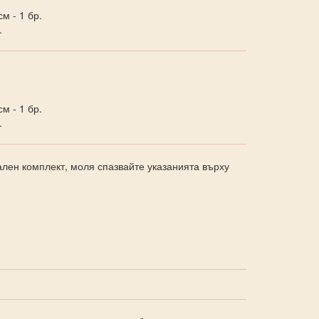
м - 1 бр.
.
м - 1 бр.
.
пален комплект, моля спазвайте указанията върху