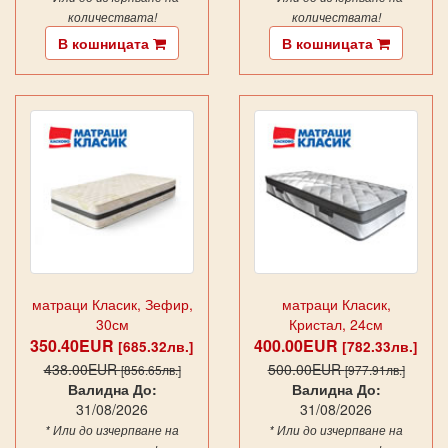
количествата!
количествата!
В кошницата
В кошницата
матраци Класик, Зефир,
матраци Класик,
30см
Кристал, 24см
350.40EUR
400.00EUR
[685.32лв.]
[782.33лв.]
438.00EUR
500.00EUR
[856.65лв.]
[977.91лв.]
Валидна До:
Валидна До:
31/08/2026
31/08/2026
* Или до изчерпване на
* Или до изчерпване на