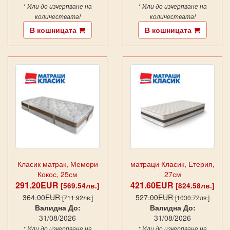
* Или до изчерпване на
* Или до изчерпване на
количествата!
количествата!
В кошницата
В кошницата
Класик матрак, Мемори
матраци Класик, Етерия,
Кокос, 25см
27см
291.20EUR
421.60EUR
[569.54лв.]
[824.58лв.]
364.00EUR
527.00EUR
[711.92лв.]
[1030.72лв.]
Валидна До:
Валидна До:
31/08/2026
31/08/2026
* Или до изчерпване на
* Или до изчерпване на