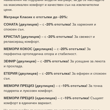
на максимален комфорт и качествен сън на изключителни
цени.
Матраци Класик с отстъпки до -20%:
СОНАТА (двулицев)
– с
-20% отстъпка!
За хармония и
спокоен сън.
КРИСТАЛ (двулицев)
– с
-20% отстъпка!
За свежест и
релаксиращ комфорт.
МЕМОРИ КОКОС (двулицев)
– с
-20% отстъпка!
За
перфектна ортопедична опора и стабилност.
ЗЕФИР (двулицев)
– с
-20% отстъпка!
За усещане за лекота
и прохлада.
ЕТЕРИЯ (двулицев)
– с
-20% отстъпка!
За ефирен и спокоен
сън.
МЕМОРИ ПРЕЦИЗ (двулицев)
– с
-10% отстъпка!
За точна
подкрепа и луксозен комфорт.
МЕМОРИ ПРЕЦИЗ (еднолицев)
– с
-10% отстъпка!
Същият
комфорт в единичен вариант.