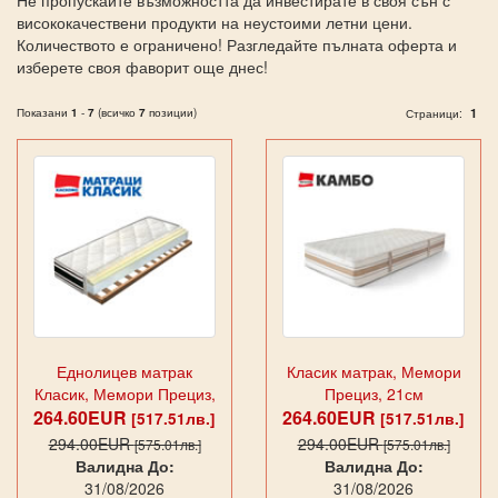
Не пропускайте възможността да инвестирате в своя сън с
висококачествени продукти на неустоими летни цени.
Количеството е ограничено! Разгледайте пълната оферта и
изберете своя фаворит още днес!
Показани
1
-
7
(всичко
7
позиции)
1
Страници:
Еднолицев матрак
Класик матрак, Мемори
Класик, Мемори Прециз,
Прециз, 21см
264.60EUR
24см
264.60EUR
[517.51лв.]
[517.51лв.]
294.00EUR
294.00EUR
[575.01лв.]
[575.01лв.]
Валидна До:
Валидна До:
31/08/2026
31/08/2026