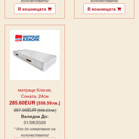
количествата!
количествата!
В кошницата
В кошницата
матраци Класик,
Соната, 24см
285.60EUR
[558.59лв.]
357.00EUR
[698.23лв.]
Валидна До:
31/08/2026
* Или до изчерпване на
количествата!