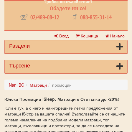
Вход
Кошница
Начало
Раздели
Търсене
Nani.BG
Матраци
промоции
Юлски Промоции iSleep: Матраци с Отстъпки до -20%!
Юли е тук, а с него и най-горещите летни предложения от
матраци iSleep за вашата спалня! Възползвайте се от нашите
големи намаления на подбрани модели матраци, топ
матраци, възглавници и протектори, за да се насладите на
максимален комфорт и качествен сън на изключителни цени.