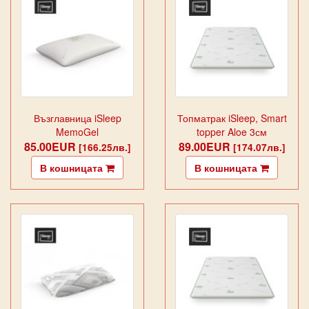
Възглавница iSleep
Топматрак iSleep, Smart
MemoGel
topper Aloe 3см
85.00EUR
89.00EUR
[166.25лв.]
[174.07лв.]
В кошницата
В кошницата