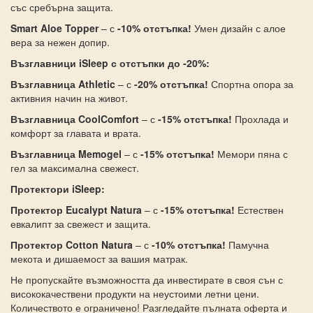
със сребърна защита.
Smart Aloe Topper
– с
-10% отстъпка!
Умен дизайн с алое
вера за нежен допир.
Възглавници iSleep с отстъпки до -20%:
Възглавница Athletic
– с
-20% отстъпка!
Спортна опора за
активния начин на живот.
Възглавница CoolComfort
– с
-15% отстъпка!
Прохлада и
комфорт за главата и врата.
Възглавница Memogel
– с
-15% отстъпка!
Мемори пяна с
гел за максимална свежест.
Протектори iSleep:
Протектор Eucalypt Natura
– с
-15% отстъпка!
Естествен
евкалипт за свежест и защита.
Протектор Cotton Natura
– с
-10% отстъпка!
Памучна
мекота и дишаемост за вашия матрак.
Не пропускайте възможността да инвестирате в своя сън с
висококачествени продукти на неустоими летни цени.
Количеството е ограничено! Разгледайте пълната оферта и