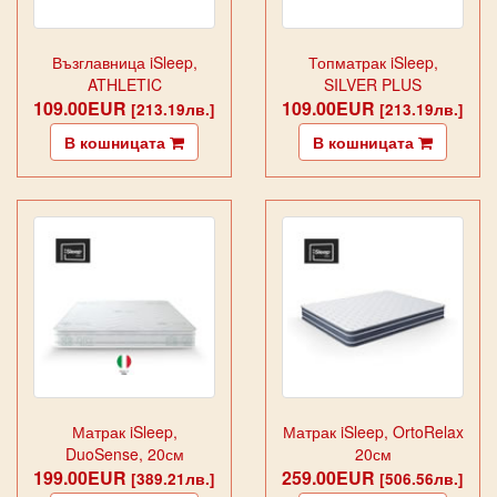
Възглавница iSleep,
Топматрак iSleep,
ATHLETIC
SILVER PLUS
109.00EUR
109.00EUR
[213.19лв.]
[213.19лв.]
В кошницата
В кошницата
Матрак iSleep,
Матрак iSleep, OrtoRelax
DuoSense, 20см
20см
199.00EUR
259.00EUR
[389.21лв.]
[506.56лв.]