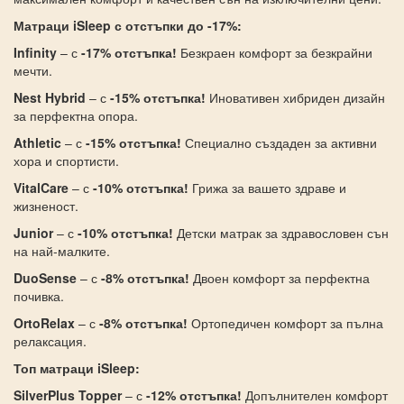
Матраци iSleep с отстъпки до -17%:
Infinity
– с
-17% отстъпка!
Безкраен комфорт за безкрайни
мечти.
Nest Hybrid
– с
-15% отстъпка!
Иновативен хибриден дизайн
за перфектна опора.
Athletic
– с
-15% отстъпка!
Специално създаден за активни
хора и спортисти.
VitalCare
– с
-10% отстъпка!
Грижа за вашето здраве и
жизненост.
Junior
– с
-10% отстъпка!
Детски матрак за здравословен сън
на най-малките.
DuoSense
– с
-8% отстъпка!
Двоен комфорт за перфектна
почивка.
OrtoRelax
– с
-8% отстъпка!
Ортопедичен комфорт за пълна
релаксация.
Топ матраци iSleep:
SilverPlus Topper
– с
-12% отстъпка!
Допълнителен комфорт