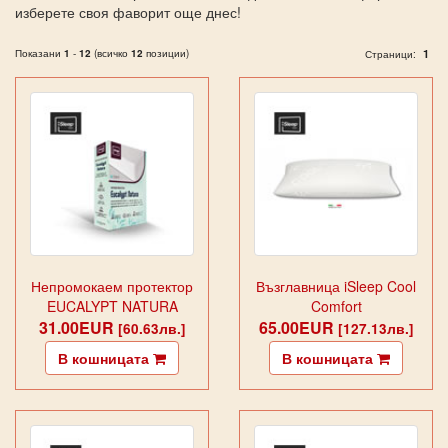
изберете своя фаворит още днес!
Показани
1
-
12
(всичко
12
позиции)
1
Страници:
Непромокаем протектор
Възглавница iSleep Cool
EUCALYPT NATURA
Comfort
31.00EUR
65.00EUR
[60.63лв.]
[127.13лв.]
В кошницата
В кошницата