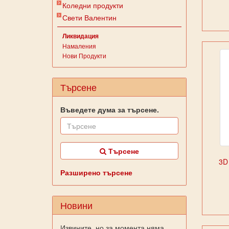
Коледни продукти
Свети Валентин
Ликвидация
Намаления
Нови Продукти
Търсене
Въведете дума за търсене.
Търсене
3D
Разширено търсене
Новини
Извините, но за момента няма