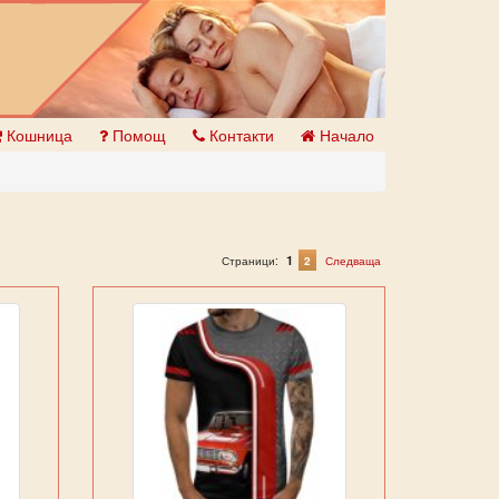
Кошница
Помощ
Контакти
Начало
1
Страници:
2
Следваща