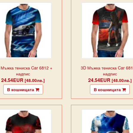
 Мъжка тениска Car 6812 +
3D Мъжка тениска Car 681
надпис
надпис
24.54EUR
24.54EUR
[48.00лв.]
[48.00лв.]
В кошницата
В кошницата