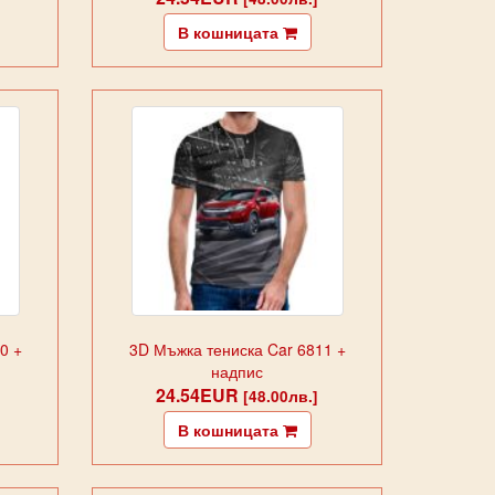
В кошницата
0 +
3D Мъжка тениска Car 6811 +
надпис
24.54EUR
[48.00лв.]
В кошницата