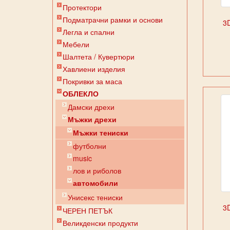
Протектори
Подматрачни рамки и основи
3
Легла и спални
Мебели
Шалтета / Кувертюри
Хавлиени изделия
Покривки за маса
ОБЛЕКЛО
Дамски дрехи
Мъжки дрехи
Мъжки тениски
футболни
music
лов и риболов
автомобили
Унисекс тениски
3
ЧЕРЕН ПЕТЪК
Великденски продукти