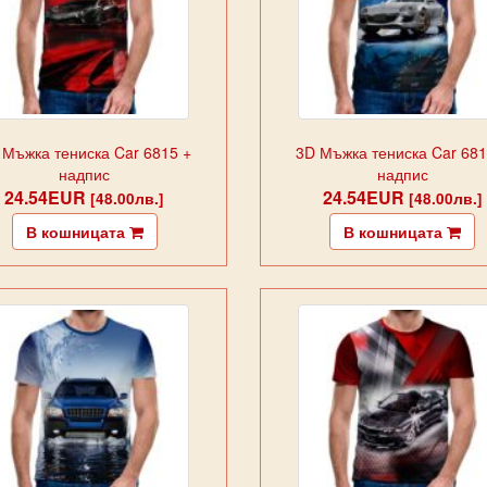
 Мъжка тениска Car 6815 +
3D Мъжка тениска Car 681
надпис
надпис
24.54EUR
24.54EUR
[48.00лв.]
[48.00лв.]
В кошницата
В кошницата