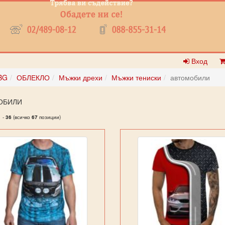
Вход
BG
ОБЛЕКЛО
Мъжки дрехи
Мъжки тениски
автомобили
ОБИЛИ
1
-
36
(всичко
67
позиции)