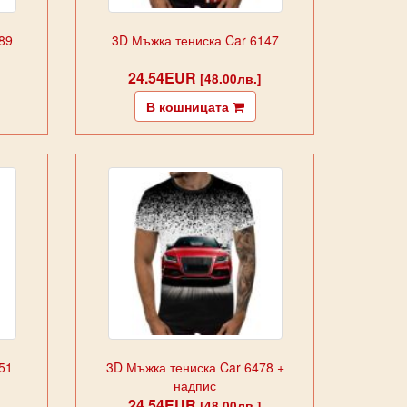
89
3D Мъжка тениска Car 6147
24.54EUR
[48.00лв.]
В кошницата
51
3D Мъжка тениска Car 6478 +
надпис
24.54EUR
[48.00лв.]