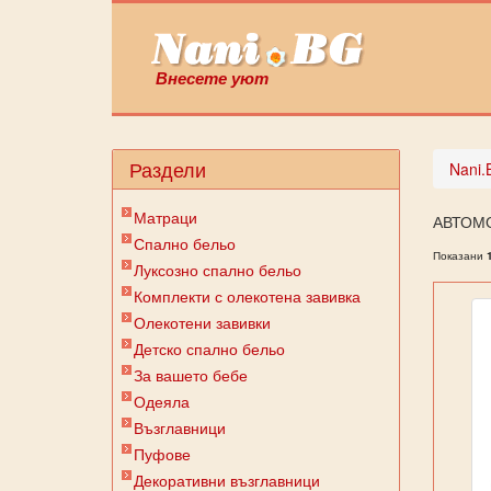
Внесете уют
Раздели
Nani.
Матраци
АВТОМ
Спално бельо
Показани
Луксозно спално бельо
Комплекти с олекотена завивка
Олекотени завивки
Детско спално бельо
За вашето бебе
Одеяла
Възглавници
Пуфове
Декоративни възглавници