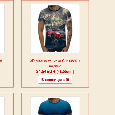
8 +
3D Мъжка тениска Car 6829 +
надпис
24.54EUR
[48.00лв.]
В кошницата