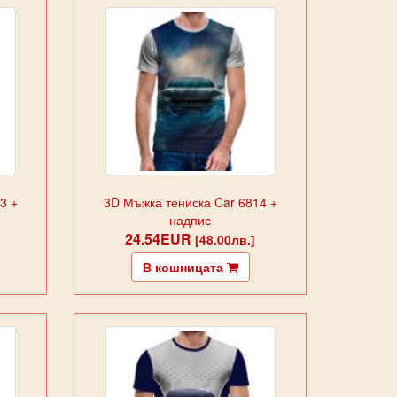
3 +
3D Мъжка тениска Car 6814 +
надпис
24.54EUR
[48.00лв.]
В кошницата