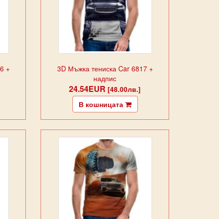
6 +
3D Мъжка тениска Car 6817 +
надпис
24.54EUR
[48.00лв.]
В кошницата