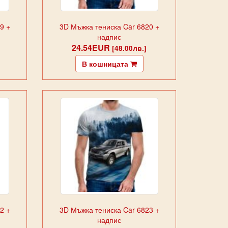
9 +
3D Мъжка тениска Car 6820 +
надпис
24.54EUR
[48.00лв.]
В кошницата
2 +
3D Мъжка тениска Car 6823 +
надпис