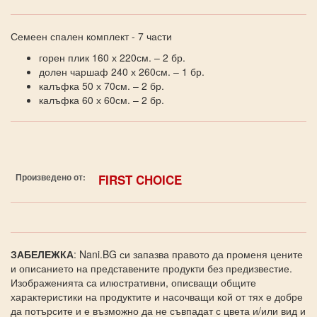
Семеен спален комплект - 7 части
горен плик 160 х 220см. – 2 бр.
долен чаршаф 240 х 260см. – 1 бр.
калъфка 50 х 70см. – 2 бр.
калъфка 60 х 60см. – 2 бр.
Произведено от:
FIRST CHOICE
ЗАБЕЛЕЖКА
: Nani.BG си запазва правото да променя цените
и описанието на представените продукти без предизвестие.
Изображенията са илюстративни, описващи общите
характеристики на продуктите и насочващи кой от тях е добре
да потърсите и е възможно да не съвпадат с цвета и/или вид и