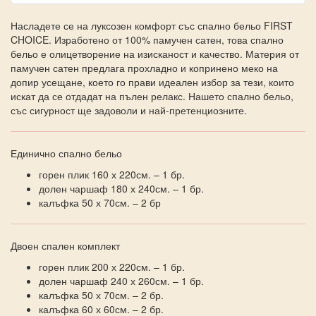
Насладете се на луксозен комфорт със спално бельо FIRST
CHOICE. Изработено от 100% памучен сатен, това спално
бельо е олицетворение на изисканост и качество. Материя от
памучен сатен предлага прохладно и копринено меко на
допир усещане, което го прави идеален избор за тези, които
искат да се отдадат на пълен релакс. Нашето спално бельо,
със сигурност ще задоволи и най-претенциозните.
Единично спално бельо
горен плик 160 х 220см. – 1 бр.
долен чаршаф 180 х 240см. – 1 бр.
калъфка 50 х 70см. – 2 бр
Двоен спален комплект
горен плик 200 х 220см. – 1 бр.
долен чаршаф 240 х 260см. – 1 бр.
калъфка 50 х 70см. – 2 бр.
калъфка 60 х 60см. – 2 бр.