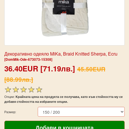
Декоративно одеяло MiKa, Braid Knitted Sherpa, Ecru
[DomMik-Ode-673073-15308]
36.40EUR [71.19лв.]
45.50EUR
[88.99лв.]
Опции:
Kрайната цена на продукта се получава, като към стойността му се
добавя стойността на избраните опции.
Размер: