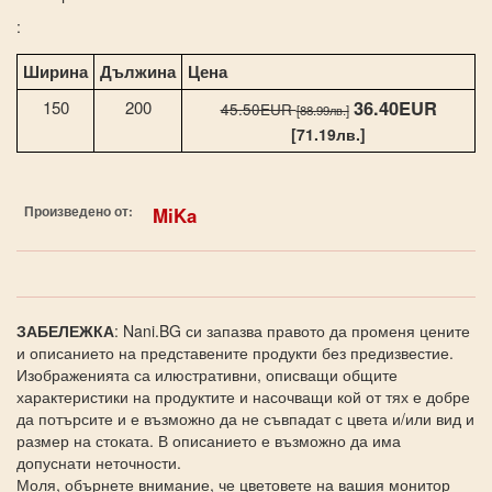
:
Ширина
Дължина
Цена
36.40EUR
150
200
45.50EUR
[88.99лв.]
[71.19лв.]
Произведено от:
MiKa
ЗАБЕЛЕЖКА
: Nani.BG си запазва правото да променя цените
и описанието на представените продукти без предизвестие.
Изображенията са илюстративни, описващи общите
характеристики на продуктите и насочващи кой от тях е добре
да потърсите и е възможно да не съвпадат с цвета и/или вид и
размер на стоката. В описанието е възможно да има
допуснати неточности.
Моля, обърнете внимание, че цветовете на вашия монитор