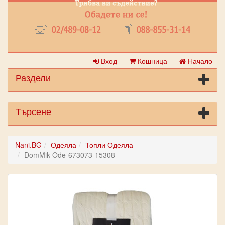
Вход
Кошница
Начало
Раздели
Търсене
Nani.BG
Одеяла
Топли Одеяла
DomMik-Ode-673073-15308