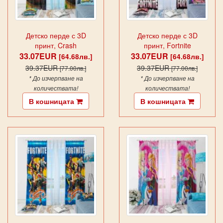
Детско перде с 3D
Детско перде с 3D
принт, Crash
принт, Fortnite
33.07EUR
33.07EUR
[64.68лв.]
[64.68лв.]
39.37EUR
39.37EUR
[77.00лв.]
[77.00лв.]
* До изчерпване на
* До изчерпване на
количествата!
количествата!
В кошницата
В кошницата