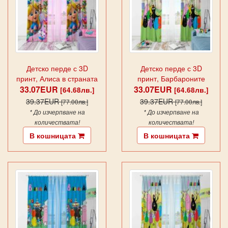
Детско перде с 3D
Детско перде с 3D
принт, Алиса в страната
принт, Барбароните
33.07EUR
на чудесата
33.07EUR
[64.68лв.]
[64.68лв.]
39.37EUR
39.37EUR
[77.00лв.]
[77.00лв.]
* До изчерпване на
* До изчерпване на
количествата!
количествата!
В кошницата
В кошницата