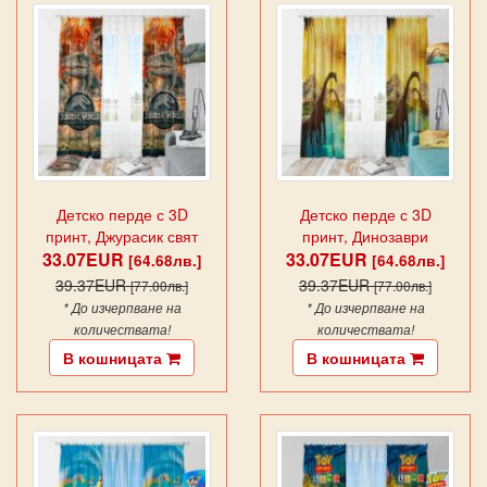
Детско перде с 3D
Детско перде с 3D
принт, Джурасик свят
принт, Динозаври
33.07EUR
33.07EUR
[64.68лв.]
[64.68лв.]
39.37EUR
39.37EUR
[77.00лв.]
[77.00лв.]
* До изчерпване на
* До изчерпване на
количествата!
количествата!
В кошницата
В кошницата