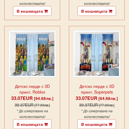
количествата!
количествата!
В кошницата
В кошницата
Детско перде с 3D
Детско перде с 3D
принт, Roblox
принт, Superpets
33.07EUR
33.07EUR
[64.68лв.]
[64.68лв.]
39.37EUR
39.37EUR
[77.00лв.]
[77.00лв.]
* До изчерпване на
* До изчерпване на
количествата!
количествата!
В кошницата
В кошницата