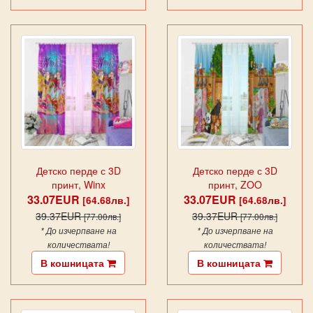
Детско перде с 3D
Детско перде с 3D
принт, Winx
принт, ZOO
33.07EUR
33.07EUR
[64.68лв.]
[64.68лв.]
39.37EUR
39.37EUR
[77.00лв.]
[77.00лв.]
* До изчерпване на
* До изчерпване на
количествата!
количествата!
В кошницата
В кошницата