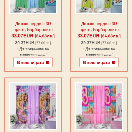
Детско перде с 3D
Детско перде с 3D
принт, Барбароните
принт, Барбароните
33.07EUR
11897
33.07EUR
11898
[64.68лв.]
[64.68лв.]
39.37EUR
39.37EUR
[77.00лв.]
[77.00лв.]
* До изчерпване на
* До изчерпване на
количествата!
количествата!
В кошницата
В кошницата