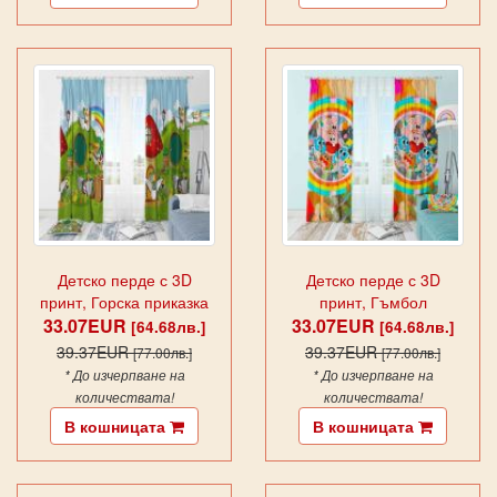
Детско перде с 3D
Детско перде с 3D
принт, Горска приказка
принт, Гъмбол
33.07EUR
12413
33.07EUR
[64.68лв.]
[64.68лв.]
39.37EUR
39.37EUR
[77.00лв.]
[77.00лв.]
* До изчерпване на
* До изчерпване на
количествата!
количествата!
В кошницата
В кошницата