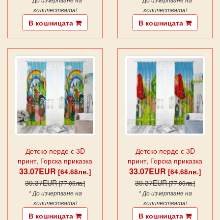
* До изчерпване на
* До изчерпване на
количествата!
количествата!
В кошницата
В кошницата
Детско перде с 3D
Детско перде с 3D
принт, Горска приказка
принт, Горска приказка
33.07EUR
12411
33.07EUR
12412
[64.68лв.]
[64.68лв.]
39.37EUR
39.37EUR
[77.00лв.]
[77.00лв.]
* До изчерпване на
* До изчерпване на
количествата!
количествата!
В кошницата
В кошницата