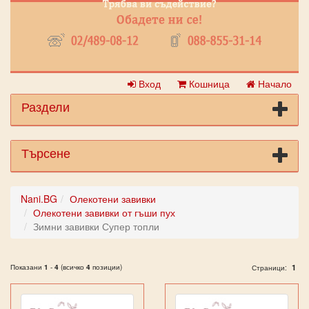
Вход
Кошница
Начало
Раздели
Търсене
Nani.BG
Олекотени завивки
Олекотени завивки от гъши пух
Зимни завивки Супер топли
Показани
1
-
4
(всичко
4
позиции)
1
Страници: