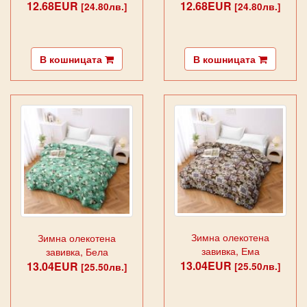
12.68EUR
сиво
12.68EUR
Тюркоаз
[24.80лв.]
[24.80лв.]
В кошницата
В кошницата
Зимна олекотена
Зимна олекотена
завивка, Ема
завивка, Бела
13.04EUR
13.04EUR
[25.50лв.]
[25.50лв.]