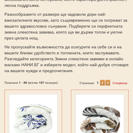
лесна поддръжка.
Разнообразието от размери ще задоволи дори най-
взискателните вкусове, като същевременно ще се погрижат за
вашето здравословно сънуване. Подберете си перфектната
зимна олекотена завивка, която ще ви държи топли и уютни
през цялата нощ.
Не пропускайте възможността да осигурите на себе си и на
вашите близки удобството и топлината, които заслужавате.
Разгледайте категорията Зимни олекотени завивки в онлайн
магазин НАНИ.БГ и изберете модел, който най-добре отговаря
на вашите нужди и предпочитания.
Показани
1
-
36
(всичко
107
позиции)
1
Страници:
2
3
Следваща