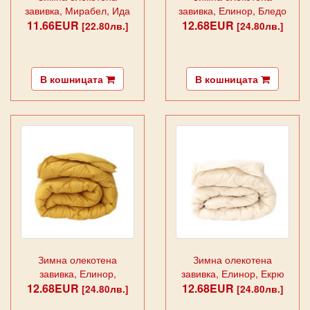
завивка, Мирабел, Ида
завивка, Елинор, Бледо
11.66EUR
12.68EUR
розово
[22.80лв.]
[24.80лв.]
В кошницата
В кошницата
Зимна олекотена
Зимна олекотена
завивка, Елинор,
завивка, Елинор, Екрю
12.68EUR
Горчица
12.68EUR
[24.80лв.]
[24.80лв.]