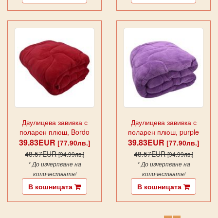
Двулицева завивка с
Двулицева завивка с
поларен плюш, Bordo
поларен плюш, purple
39.83EUR
39.83EUR
[77.90лв.]
[77.90лв.]
48.57EUR
48.57EUR
[94.99лв.]
[94.99лв.]
* До изчерпване на
* До изчерпване на
количествата!
количествата!
В кошницата
В кошницата