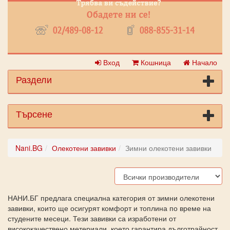
Вход
Кошница
Начало
Раздели
Търсене
Nani.BG
Олекотени завивки
Зимни олекотени завивки
НАНИ.БГ предлага специална категория от зимни олекотени
завивки, които ще осигурят комфорт и топлина по време на
студените месеци. Тези завивки са изработени от
висококачествено метериали, което гарантира дълготрайност,