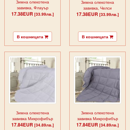
Зимна олекотена
Зимна олекотена
завивка, Флауър
завивка, Челси
17.38EUR
17.38EUR
[33.99лв.]
[33.99лв.]
В кошницата
В кошницата
Зимна олекотена
Зимна олекотена
завивка Микрофибър
завивка Микрофибър
17.84EUR
бяла
17.84EUR
сива
[34.89лв.]
[34.89лв.]