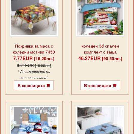
Покривка за маса с
коледен 3d спален
коледни мотиви 7459
комплект с ваша
7.77EUR
46.27EUR
снимка, 9402
[15.20лв.]
[90.50лв.]
9.71EUR
[18.99лв.]
* До изчерпване на
количествата!
В кошницата
В кошницата