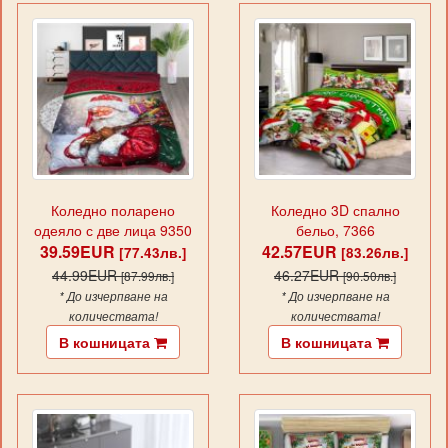
Коледно поларено
Коледно 3D спално
одеяло с две лица 9350
бельо, 7366
39.59EUR
42.57EUR
[77.43лв.]
[83.26лв.]
44.99EUR
46.27EUR
[87.99лв.]
[90.50лв.]
* До изчерпване на
* До изчерпване на
количествата!
количествата!
В кошницата
В кошницата