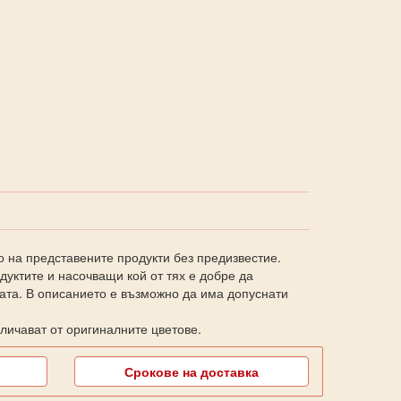
о на представените продукти без предизвестие.
уктите и насочващи кой от тях е добре да
ката. В описанието е възможно да има допуснати
личават от оригиналните цветове.
Срокове на доставка