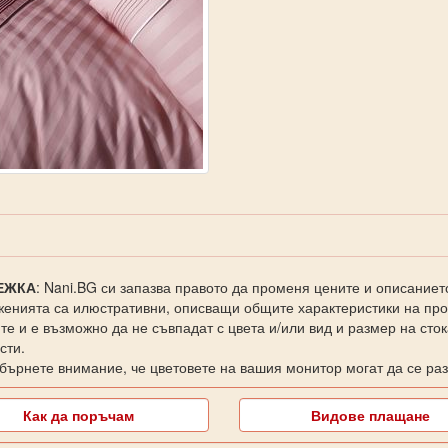
ЕЖКА
: Nani.BG си запазва правото да променя цените и описаниет
енията са илюстративни, описващи общите характеристики на прод
те и е възможно да не съвпадат с цвета и/или вид и размер на сто
сти.
бърнете внимание, че цветовете на вашия монитор могат да се раз
Как да поръчам
Видове плащане