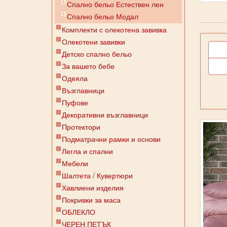
Спално бельо Естествен лен
Спално бельо Модал
Комплекти с олекотена завивка
Олекотени завивки
Детско спално бельо
За вашето бебе
Одеяла
Възглавници
Пуфове
Декоративни възглавници
Протектори
Подматрачни рамки и основи
Легла и спални
Мебели
Шалтета / Кувертюри
Хавлиени изделия
Покривки за маса
ОБЛЕКЛО
ЧЕРЕН ПЕТЪК