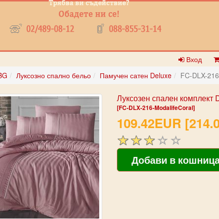
Вход
BG
Луксозно спално бельо
Памучен сатен Deluxe
FC-DLX-216-
Луксозен спален комплект D
[FC-DLX-216-ModalifeCoral]
109.42EUR [214.0