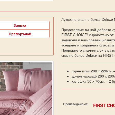
Луксозно спално бельо Deluxe M
Заявка
Представяме ви най-доброто лу
Препоръчай
FIRST CHOICE! Изработено от 
задоволи и най-претенциозните
усещане и копринена блясък и 
Превърнете спалнята си в разк
спално бельо Deluxe на FIRS
горен плик 200 х 220см. –
долен чаршаф 260 х 280с
калъфка 50 х 70см. – 2 б
Произведено от:
FIRST CH