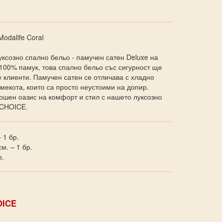
odalife Coral
ксозно спално бельо - памучен сатен Deluxe на
100% памук, това спално бельо със сигурност ще
 клиенти. Памучен сатен се отличава с хладно
мекота, които са просто неустоими на допир.
ошен оазис на комфорт и стил с нашето луксозно
T CHOICE.
 1 бр.
м. – 1 бр.
р.
OICE