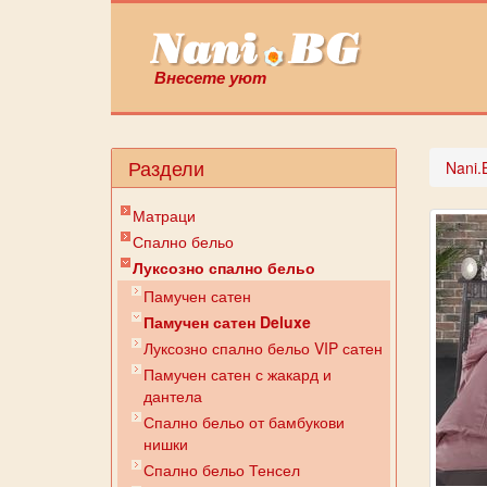
Внесете уют
Раздели
Nani.
Матраци
Спално бельо
Луксозно спално бельо
Памучен сатен
Памучен сатен Deluxe
Луксозно спално бельо VIP сатен
Памучен сатен с жакард и
дантела
Спално бельо от бамбукови
нишки
Спално бельо Тенсел