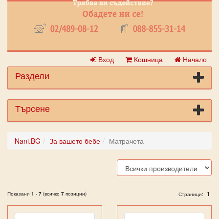
Вход
Кошница
Начало
Раздели
Търсене
Nani.BG
За вашето бебе
Матрачета
Показани
1
-
7
(всичко
7
позиции)
1
Страници: