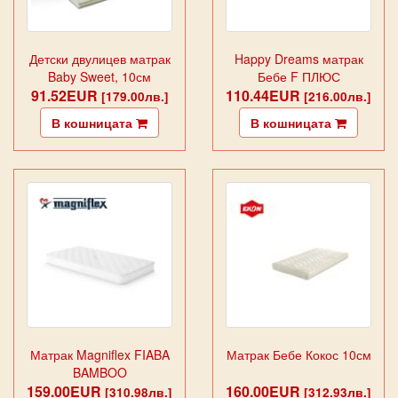
Детски двулицев матрак
Happy Dreams матрак
Baby Sweet, 10см
Бебе F ПЛЮС
91.52EUR
110.44EUR
[179.00лв.]
[216.00лв.]
В кошницата
В кошницата
Матрак Magniflex FIABA
Матрак Бебе Кокос 10см
BAMBOO
159.00EUR
160.00EUR
[310.98лв.]
[312.93лв.]