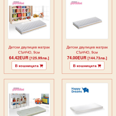
Детски двулицев матрак
Детски двулицев матрак
СЪНЧО, 9см
СЪНЧО, 9см
64.42EUR
74.00EUR
[125.99лв.]
[144.73лв.]
В кошницата
В кошницата