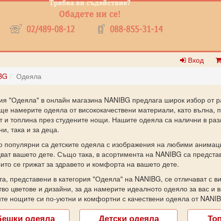
Вход
BG
Одеяла
ия "Одеяла" в онлайн магазина NANIBG предлага широк избор от р
ще намерите одеяла от висококачествени материали, като вълна, п
 и топлина през студените нощи. Нашите одеяла са налични в раз
и, така и за деца.
 популярни са детските одеяла с изображения на любими анимаци
ват вашето дете. Също така, в асортимента на NANIBG са предста
оито се грижат за здравето и комфорта на вашето дете.
а, представени в категория "Одеяла" на NANIBG, се отличават с ви
во цветове и дизайни, за да намерите идеалното одеяло за вас и 
те нощите си по-уютни и комфортни с качествени одеяла от NANIB
бешки одеяла
Детски одеяла
То