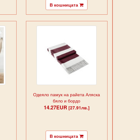
В кошницата
Одеяло памук на райета Аляска
бяло и бордо
14.27EUR
[27.91лв.]
В кошницата