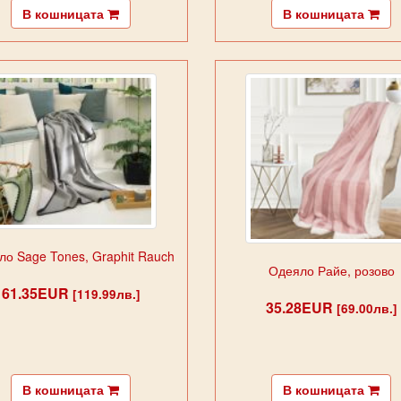
В кошницата
В кошницата
о Sage Tones, Graphit Rauch
Одеяло Райе, розово
61.35EUR
[119.99лв.]
35.28EUR
[69.00лв.]
В кошницата
В кошницата