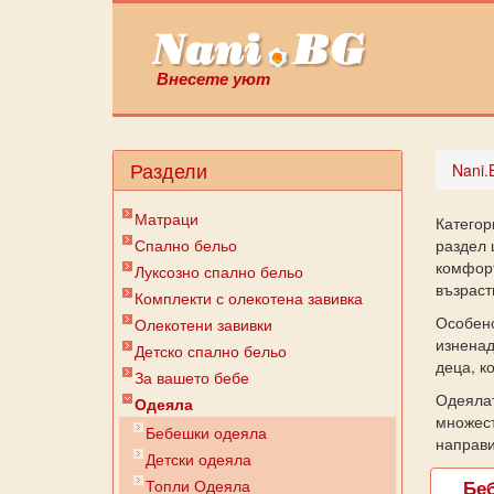
Внесете уют
Раздели
Nani.
Матраци
Категор
Спално бельо
раздел 
комфорт
Луксозно спално бельо
възрастн
Комплекти с олекотена завивка
Особено
Олекотени завивки
изненад
Детско спално бельо
деца, к
За вашето бебе
Одеялат
Одеяла
множест
Бебешки одеяла
направи
Детски одеяла
Топли Одеяла
Бе