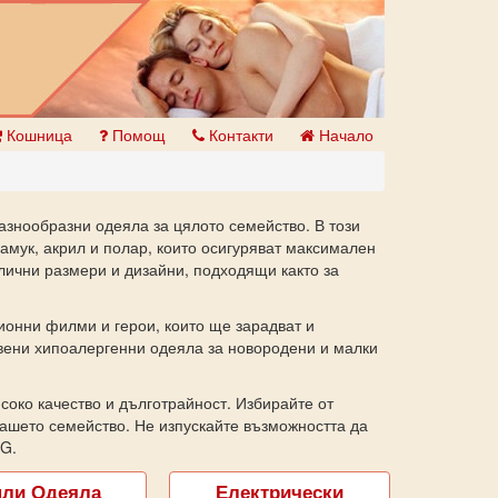
Кошница
Помощ
Контакти
Начало
азнообразни одеяла за цялото семейство. В този
амук, акрил и полар, които осигуряват максимален
лични размери и дизайни, подходящи както за
онни филми и герои, които ще зарадват и
вени хипоалергенни одеяла за новородени и малки
соко качество и дълготрайност. Избирайте от
вашето семейство. Не изпускайте възможността да
G.
пли Одеяла
Електрически