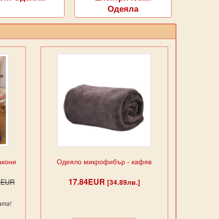
Одеяла
акони
Одеяло микрофибър - кафяв
17.84EUR
9EUR
[34.89лв.]
ата!