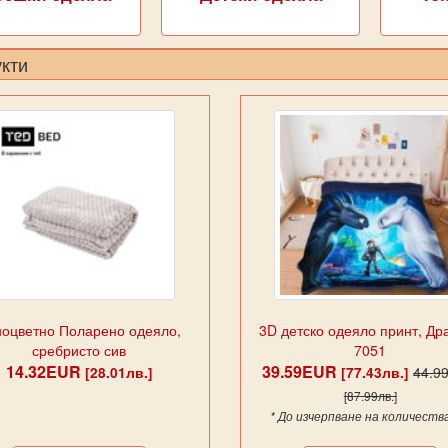
кти
оцветно Поларено одеяло,
3D детско одеяло принт, Др
сребристо сив
7051
14.32EUR
39.59EUR
44.9
[28.01лв.]
[77.43лв.]
[87.99лв.]
* До изчерпване на количеств