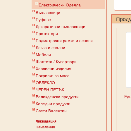
Електрически Одеяла
Възглавници
Проду
Пуфове
Декоративни възглавници
Протектори
Подматрачни рамки и основи
Легла и спални
Мебели
Шалтета / Кувертюри
Хавлиени изделия
Покривки за маса
ОБЛЕКЛО
ЧЕРЕН ПЕТЪК
Великденски продукти
Eдн
Коледни продукти
Свети Валентин
Ликвидация
Намаления