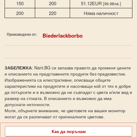
150
200
51.12EUR
[99.98лв.]
200
220
Няма наличност
Произведено от:
Biederlackborbo
ЗАБЕЛЕЖКА
: Nani.BG си запазва правото да променя цените
и описанието на представените продукти без предизвестие.
Изображенията са илюстративни, описващи общите
характеристики на продуктите и насочващи кой от тях е добре
да потърсите и е възможно да не съвпадат с цвета и/или вид и
размер на стоката. В описанието е възможно да има
допуснати неточности.
Моля, обърнете внимание, че цветовете на вашия монитор
могат да се различават от оригиналните цветове.
Как да поръчам