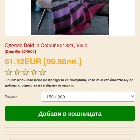
Одеяло Bold In Colour 801821, Vivid
[DomBie-674500]
51.12EUR [99.98лв.]
Опции:
Kрайната цена на продукта се получава, като към стойността му се
добавя стойността на избраните опции.
Размер: