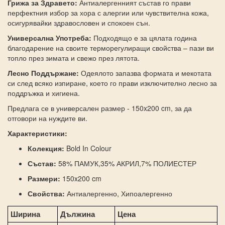
Грижа за Здравето:
Антиалергенният състав го прави
перфектния избор за хора с алергии или чувствителна кожа,
осигурявайки здравословен и спокоен сън.
Универсална Употреба:
Подходящо е за цялата година
благодарение на своите терморегулиращи свойства – пази ви
топло през зимата и свежо през лятота.
Лесно Поддържане:
Одеялото запазва формата и мекотата
си след всяко изпиране, което го прави изключително лесно за
поддръжка и хигиена.
Предлага се в универсален размер - 150x200 cm, за да
отговори на нуждите ви.
Характеристики:
Колекция:
Bold In Colour
Състав:
58% ПАМУК,35% АКРИЛ,7% ПОЛИЕСТЕР
Размери:
150x200 cm
Свойства:
Антиалергенно, Хипоалергенно
Ширина
Дължина
Цена