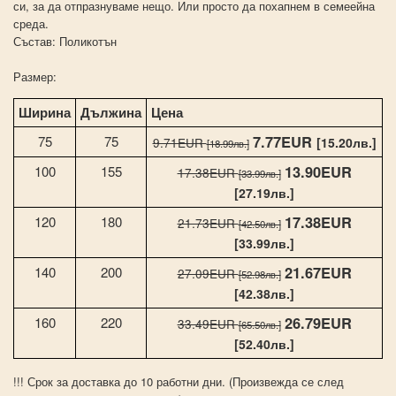
си, за да отпразнуваме нещо. Или просто да похапнем в семеейна
среда.
Състав: Поликотън
Размер:
Ширина
Дължина
Цена
7.77EUR
75
75
[15.20лв.]
9.71EUR
[18.99лв.]
13.90EUR
100
155
17.38EUR
[33.99лв.]
[27.19лв.]
17.38EUR
120
180
21.73EUR
[42.50лв.]
[33.99лв.]
21.67EUR
140
200
27.09EUR
[52.98лв.]
[42.38лв.]
26.79EUR
160
220
33.49EUR
[65.50лв.]
[52.40лв.]
!!! Срок за доставка до 10 работни дни. (Произвежда се след