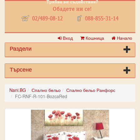
Вход
Кошница
Начало
Раздели
Търсене
Nani.BG
Спално бельо
Спално бельо Ранфорс
FC-RNF-R-101-BozcaRed