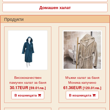
Домашен халат
Продукти
Висококачествен
Мъжки халат за баня
памучен халат за баня
Моника капучино
30.17EUR
НЮ УЕЙВ ПЕТРОЛ
61.36EUR
[59.01лв.]
[120.01лв.]
В кошницата
В кошницата