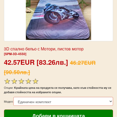
3D спално бельо с Мотори, пистов мотор
[SPM-3D-4550]
42.57EUR [83.26лв.]
46.27EUR
[90.50лв.]
Опции:
Kрайната цена на продукта се получава, като към стойността му се
добавя стойността на избраните опции.
Модел: