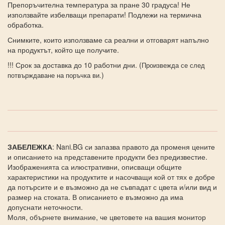
Препоръчителна температура за пране 30 градуса! Не
използвайте избелващи препарати! Подлежи на термична
обработка.
Снимките, които използваме са реални и отговарят напълно
на продуктът, който ще получите.
!!! Срок за доставка до 10 работни дни. (
Произвежда се след
)
потвърждаване на поръчка ви.
ЗАБЕЛЕЖКА
: Nani.BG си запазва правото да променя цените
и описанието на представените продукти без предизвестие.
Изображенията са илюстративни, описващи общите
характеристики на продуктите и насочващи кой от тях е добре
да потърсите и е възможно да не съвпадат с цвета и/или вид и
размер на стоката. В описанието е възможно да има
допуснати неточности.
Моля, обърнете внимание, че цветовете на вашия монитор