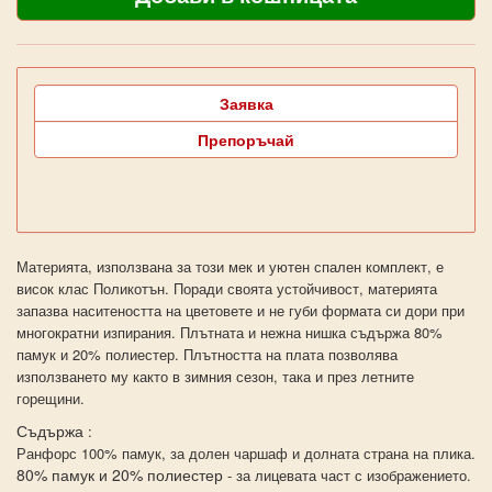
Заявка
Препоръчай
Материята, използвана за този мек и уютен спален комплект, е
висок клас Поликотън. Поради своята устойчивост, материята
запазва наситеността на цветовете и не губи формата си дори при
многократни изпирания. Плътната и нежна нишка съдържа 80%
памук и 20% полиестер. Плътността на плата позволява
използването му както в зимния сезон, така и през летните
горещини.
Съдържа
:
Ранфорс 100% памук, за долен чаршаф и долната страна на плика.
80% памук и 20% полиестер
- за лицевата част с изображението.