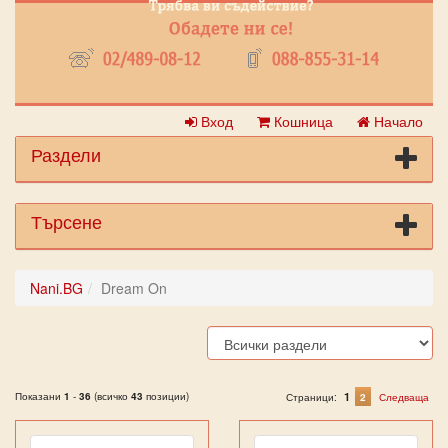
Вход
Кошница
Начало
Раздели
Търсене
Nani.BG
Dream On
Показани
1
-
36
(всичко
43
позиции)
1
Страници:
2
Следваща