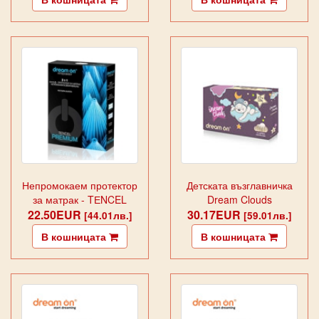
Непромокаем протектор
Детската възглавничка
за матрак - TЕNCEL
Dream Clouds
22.50EUR
PREMIUM
30.17EUR
[44.01лв.]
[59.01лв.]
В кошницата
В кошницата