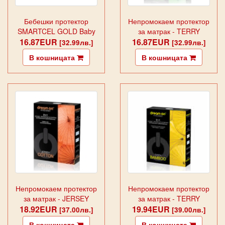
Бебешки протектор
Непромокаем протектор
SMARTCEL GOLD Baby
за матрак - TERRY
16.87EUR
Lila
16.87EUR
COTTON
[32.99лв.]
[32.99лв.]
В кошницата
В кошницата
Непромокаем протектор
Непромокаем протектор
за матрак - JERSEY
за матрак - TERRY
18.92EUR
COTTON
19.94EUR
BAMBOO
[37.00лв.]
[39.00лв.]
В кошницата
В кошницата