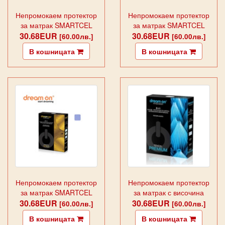
Непромокаем протектор
Непромокаем протектор
за матрак SMARTCEL
за матрак SMARTCEL
30.68EUR
GOLD Лила
30.68EUR
GOLD сиво
[60.00лв.]
[60.00лв.]
В кошницата
В кошницата
Непромокаем протектор
Непромокаем протектор
за матрак SMARTCEL
за матрак с височина
30.68EUR
GOLD синьо
30.68EUR
25-35см - TЕNCEL
[60.00лв.]
[60.00лв.]
PREM
В кошницата
В кошницата