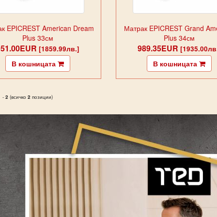
ак EPICREST American Dream
Матрак EPICREST Grand Ame
Plus 33см
Plus 34см
951.00EUR
989.35EUR
[1859.99лв.]
[1935.00лв
В кошницата
В кошницата
1
-
2
(всичко
2
позиции)