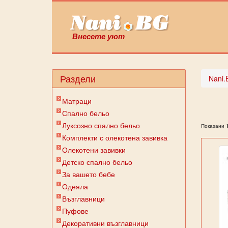
Внесете уют
Раздели
Nani.
Матраци
Спално бельо
Луксозно спално бельо
Показани
Комплекти с олекотена завивка
Олекотени завивки
Детско спално бельо
За вашето бебе
Одеяла
Възглавници
Пуфове
Декоративни възглавници