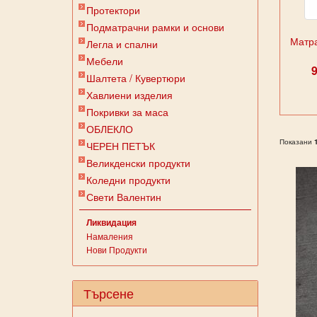
Протектори
Подматрачни рамки и основи
Матр
Легла и спални
Мебели
Шалтета / Кувертюри
Хавлиени изделия
Покривки за маса
ОБЛЕКЛО
Показани
ЧЕРЕН ПЕТЪК
Великденски продукти
Коледни продукти
Свети Валентин
Ликвидация
Намаления
Нови Продукти
Търсене