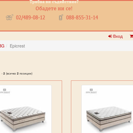
Вход
BG
Epicrest
1
-
2
(всичко
2
позиции)