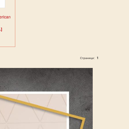
rican
.]
1
Страници: