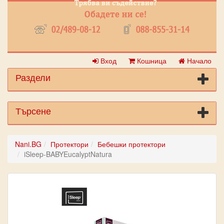
Вход
Кошница
Начало
Раздели
Търсене
Nani.BG
Протектори
Бебешки протектори
iSleep-BABYEucalyptNatura