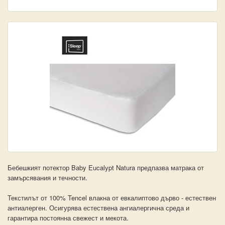
Бебешкият потектор Baby Eucalypt Natura предпазва матрака от
замърсявания и течности.
Текстилът от 100% Tencel влакна от евкалиптово дърво - естествен
антиалерген. Осигурява естествена ангиалергична среда и
гарантира постоянна свежест и мекота.