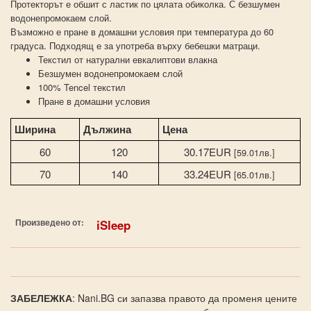
Протекторът е обшит с ластик по цялата обиколка. С безшумен
водонепромокаем слой.
Възможно е пране в домашни условия при температура до 60
градуса. Подходящ е за употреба върху бебешки матраци.
Текстил от натурални евкалиптови влакна
Безшумен водонепромокаем слой
100% Tencel текстил
Пране в домашни условия
Ширина
Дължина
Цена
60
120
30.17EUR
[59.01лв.]
70
140
33.24EUR
[65.01лв.]
Произведено от:
iSleep
ЗАБЕЛЕЖКА
: Nani.BG си запазва правото да променя цените