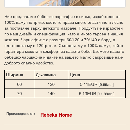
Ние предлагаме бебешко чаршафче в синьо, изработено от
100% памучно трико, което го прави много еластично и лесно
за поставяне върху детското матраче. Продуктът е изработен
по наш дизайн и спецификация, като е много търсен в нашия
каталог. Чаршафът е с размери 60/120 и 70/140 с борд, а
плътността му е 120гр.кв.м. Съставът му е 100% памук, който
гарантира мекота и комфорт за вашето бебе. Вземете нашето
бебешко чаршафче и дайте на вашето малко съкровище най-
доброто спално удобство.
Ширина
Дължина
Цена
60
120
5.11EUR
[9.99лв.]
70
140
6.13EUR
[11.99лв.]
Произведено от:
Rebeka Home