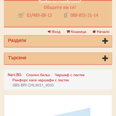
Вход
Кошница
Начало
Раздели
Търсене
Nani.BG
Спално бельо
Чаршаф с ластик
Ранфорс хасе чаршафи с ластик
SBS-BRf-CHL9031_9035