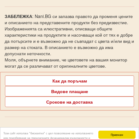
ЗАБЕЛЕЖКА
: Nani.BG си запазва правото да променя цените
и описанието на представените продукти без предизвестие.
Изображенията са илюстративни, описващи общите
характеристики на продуктите и насочващи кой от тях е добре
да потърсите и е възможно да не съвпадат с цвета и/или вид и
размер на стоката. В описанието е възможно да има
допуснати неточности.
Моля, обърнете внимание, че цветовете на вашия монитор
могат да се различават от оригиналните цветове.
Как да поръчам
Видове плащане
Срокове на доставка
Поддръжка Nani.BG
Този сайт използва "бисквитки" с цел позволяване на използването
Приемам
или подобряване на предлаганите функционални възможности и