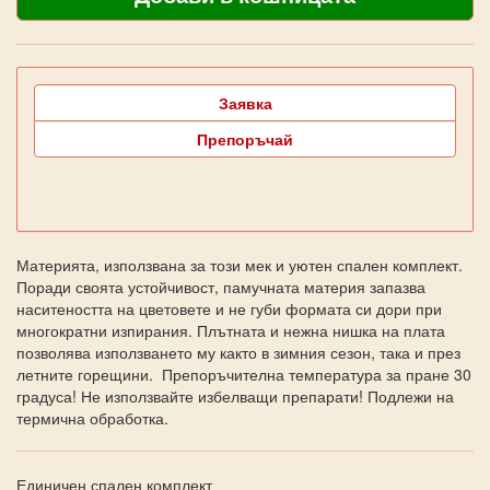
Заявка
Препоръчай
Материята, използвана за този мек и уютен спален комплект.
Поради своята устойчивост, памучната материя запазва
наситеността на цветовете и не губи формата си дори при
многократни изпирания. Плътната и нежна нишка на плата
позволява използването му както в зимния сезон, така и през
летните горещини. Препоръчителна температура за пране 30
градуса! Не използвайте избелващи препарати! Подлежи на
термична обработка.
Единичен спален комплект