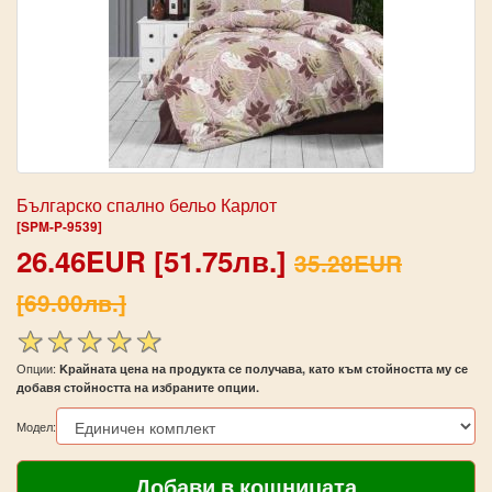
Българско спално бельо Карлот
[SPM-P-9539]
26.46EUR [51.75лв.]
35.28EUR
[69.00лв.]
Опции:
Kрайната цена на продукта се получава, като към стойността му се
добавя стойността на избраните опции.
Модел: