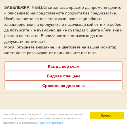
ЗАБЕЛЕЖКА
: Nani.BG си запазва правото да променя цените
и описанието на представените продукти без предизвестие.
Изображенията са илюстративни, описващи общите
характеристики на продуктите и насочващи кой от тях е добре
да потърсите и е възможно да не съвпадат с цвета и/или вид и
размер на стоката. В описанието е възможно да има
допуснати неточности.
Моля, обърнете внимание, че цветовете на вашия монитор
могат да се различават от оригиналните цветове.
Как да поръчам
Видове плащане
Срокове на доставка
Поддръжка Nani.BG
Този сайт използва "бисквитки" с цел позволяване на използването
Приемам
или подобряване на предлаганите функционални възможности и
Copyright © 2006-2026 НАНИ.БГ Всички права запазени
навигацията за потребителя.
Повече информация