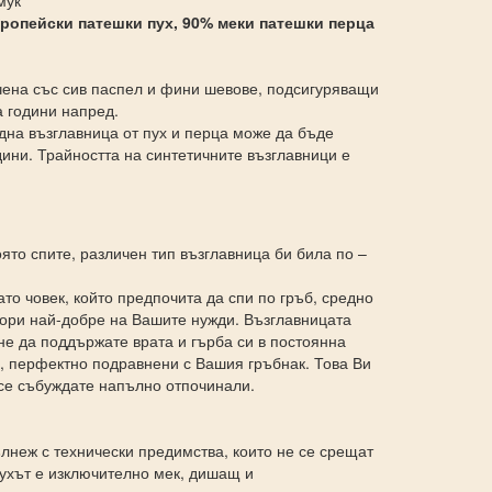
амук
ропейски патешки пух, 90% меки патешки перца
ена със сив паспел и фини шевове, подсигуряващи
а години напред.
дна възглавница от пух и перца може да бъде
дини. Трайността на синтетичните възглавници е
оято спите, различен тип възглавница би била по –
то човек, който предпочита да спи по гръб, средно
вори най-добре на Вашите нужди. Възглавницата
е да поддържате врата и гърба си в постоянна
, перфектно подравнени с Вашия гръбнак. Това Ви
е се събуждате напълно отпочинали.
ълнеж с технически предимства, които не се срещат
Пухът е изключително мек, дишащ и