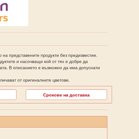
о на представените продукти без предизвестие.
уктите и насочващи кой от тях е добре да
ката. В описанието е възможно да има допуснати
личават от оригиналните цветове.
Срокове на доставка