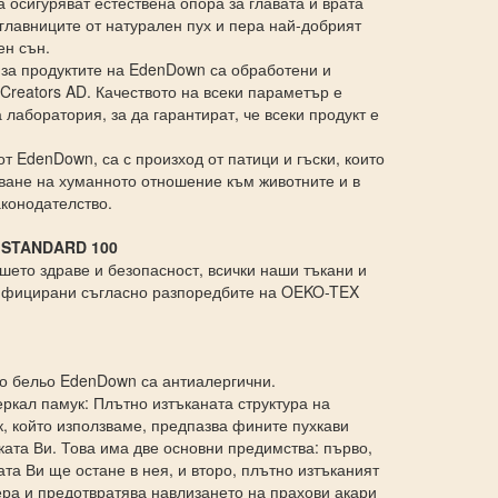
 осигуряват естествена опора за главата и врата
главниците от натурален пух и пера най-добрият
ен сън.
 за продуктите на EdenDown са обработени и
Creators AD. Качеството на всеки параметър е
 лаборатория, за да гарантират, че всеки продукт е
от EdenDown, са с произход от патици и гъски, които
зване на хуманното отношение към животните и в
аконодателство.
 STANDARD 100
ашето здраве и безопасност, всички наши тъкани и
тифицирани съгласно разпоредбите на OEKO-TEX
но бельо EdenDown са антиалергични.
кал памук: Плътно изтъканата структура на
, който използваме, предпазва фините пухкави
ката Ви. Това има две основни предимства: първо,
та Ви ще остане в нея, и второ, плътно изтъканият
ера и предотвратява навлизането на прахови акари