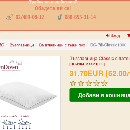
Вход
BG
Възглавници
Възглавници с гъши пух
DC-Pill-Classic1000
Възглавница Classic с пате
[DC-Pill-Classic1000]
31.70EUR [62.00л