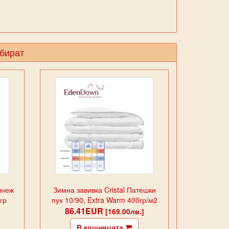
збират
лнеж
Зимна завивка Cristal Патешки
гр
пух 10/90, Extra Warm 400гр/м2
86.41EUR
[169.00лв.]
В кошницата