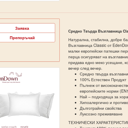
Заявка
Средно Твърда Възглавница Cla
Препоръчай
Натурална, стабилна, добре б
Възглавница Classic от EdenDo
малки европейски патешки пер
перца осигуряват на възглавни
придава едно меко усещане, ко
вечер след вечер.
Средно твърда възглавн
100% Естествен Продукт
Пълнеж от висококачеств
европейските норми (EN
Най – подходяща за хора
Хипоалергично и против
Дълготрайни свойства
Луксозно преживяване
ТЕХНИЧЕСКИ ХАРАКТЕРИСТИ