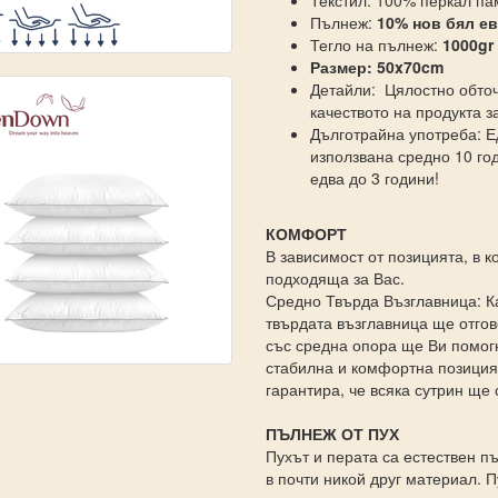
Текстил: 100% перкал п
Пълнеж:
10% нов бял ев
Тегло на пълнеж:
1000gr
Размер: 50x70cm
Детайли: Цялостно обточ
качеството на продукта з
Дълготрайна употреба: Е
използвана средно 10 го
едва до 3 години!
КОМФОРТ
В зависимост от позицията, в к
подходяща за Вас.
Средно Твърда Възглавница: Ка
твърдата възглавница ще отго
със средна опора ще Ви помогн
стабилна и комфортна позиция
гарантира, че всяка сутрин щ
ПЪЛНЕЖ ОТ ПУХ
Пухът и перата са естествен п
в почти никой друг материал. 