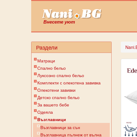
Внесете уют
Раздели
Nani.
Матраци
Спално бельо
Луксозно спално бельо
Комплекти с олекотена завивка
Олекотени завивки
Детско спално бельо
За вашето бебе
Одеяла
Възглавници
Възглавници за сън
Възглавница пълнеж от вълна