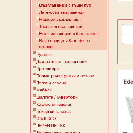
Възглавници с гъши пух
Латексови възглавници
Мемори възглавници
Техногел възглавници
Еко възглавници с био пълнеж
Възглавница и Калъфи за
столове
Пуфове
Декоративни възглавници
Протектори
Подматрачни рамки и основи
Легла и спални
Мебели
Шалтета / Кувертюри
Хавлиени изделия
Покривки за маса
ОБЛЕКЛО
ЧЕРЕН ПЕТЪК
Великденски продукти