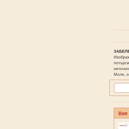
ЗАБЕЛ
Изображ
потърси
неточно
Моля, о
Вие