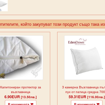
тителите, който закупуват този продукт също така и
Капитониран протектор за
3 камерна Възглавница пъ
възглавница
пух от патица средна 700
6.90EUR
59.31EUR
[13.50лв.]
[116.00лв.]
В кошницата
В кошницата