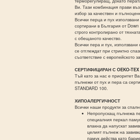
терморегулиращ, докато перата
Ви. Тази комбинация прави въз
избор за качествен и пълноцен
Всички перца и пух използвани
сортирани в България от Down 
строго контролирано от тяхната
с обещаното качество.
Всички пера и пух, използвани 
се отглеждат при стриктно спа
съответствие с европейското з
СЕРТИФИЦИРАН С OEKO-TEX
Тъй като за нас е приоритет В
пълнежи от пух и пера са сер
STANDARD 100.
ХИПОАЛЕРГИЧНОСТ
Всички наши продукти за спал
Непропускащ пълнежа пер
специалния перкал памук
влакна да напускат завив
целият пълнеж на завивка
памук действа като бари