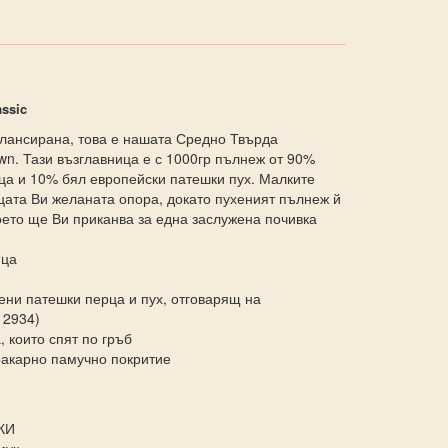
ssic
алансирана, това е нашата Средно Твърда
wn. Тази възглавница е с 1000гр пълнеж от 90%
ца и 10% бял европейски патешки пух. Малките
цата Ви желаната опора, докато пухеният пълнеж й
ето ще Ви приканва за една заслужена почивка
ица
ени патешки перца и пух, отговарящ на
12934)
, които спят по гръб
оакарно памучно покритие
КИ