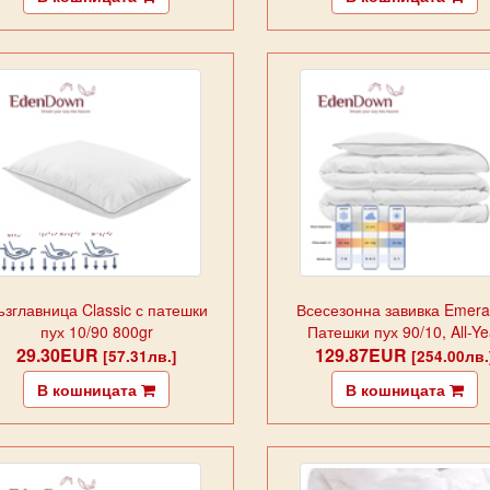
ъзглавница Classic с патешки
Всесезонна завивка Emera
пух 10/90 800gr
Патешки пух 90/10, All-Ye
29.30EUR
129.87EUR
140гр/м
[57.31лв.]
[254.00лв.
В кошницата
В кошницата