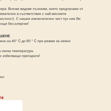
пера: Всички видове пълнежи, които предлагаме от
нимателно в съответствие с най-високите
мътност). С нашия изключително чист пух ние Ви
ощи без алергии!
УШЕНЕ
на на 40° C до 60 ° C при режим за нежно
 ниска температура.
а с избелващи препарати!
тел
rs