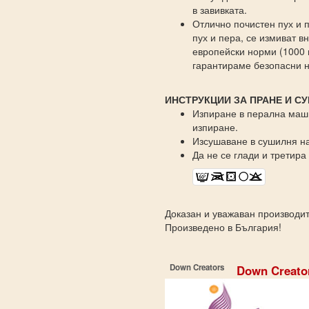
в завивката.
Отлично почистен пух и 
пух и пера, се измиват в
европейски норми (1000 
гарантираме безопасни н
ИНСТРУКЦИИ ЗА ПРАНЕ И С
Изпиране в перална маши
изпиране.
Изсушаване в сушилня на
Да не се глади и третир
Доказан и уважаван производи
Произведено в България!
Down Creators
Down Creato