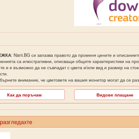
ЕЖКА
: Nani.BG си запазва правото да променя цените и описаниет
енията са илюстративни, описващи общите характеристики на прод
те и е възможно да не съвпадат с цвета и/или вид и размер на сто
сти.
бърнете внимание, че цветовете на вашия монитор могат да се раз
Как да поръчам
Видове плащане
 разгледахте