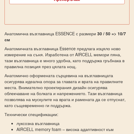
Анатомична възглавница ESSENCE с размери
30 / 50 => 10/7
см
Анатомичната възглавница Essence предлага изцяло ново
измерение на съня. Изработена от AIRCELL мемори пяна,
тази възглавница е много удобна, като поддържа гръбнака в
правилна позиция през цялата нощ.
Анатомично оформената сърцевина на възглавницата
осигурява идеална опора за главата и врата на правилните
места. Внимателно проектирания дизайн осигурява
облекчаване на болката и напрежението. Тази възглавница
позволява на мускулите на врата и рамената да се отпуснат,
като същевременно ги поддържа.
Технически спецификации:
луксозна възглавница
AIRCELL memory foam – висока адаптивност към