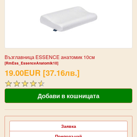
Възглавница ESSENCE анатомик 10см
[RmEss_EssenceAnatomik10]
19.00EUR [37.16лв.]
Заявка
Препоръчай