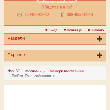
Вход
Кошница
Начало
Раздели
Търсене
Nani.BG
Възглавници
Мемори възглавници
RmEss_EssenceAnatomik10