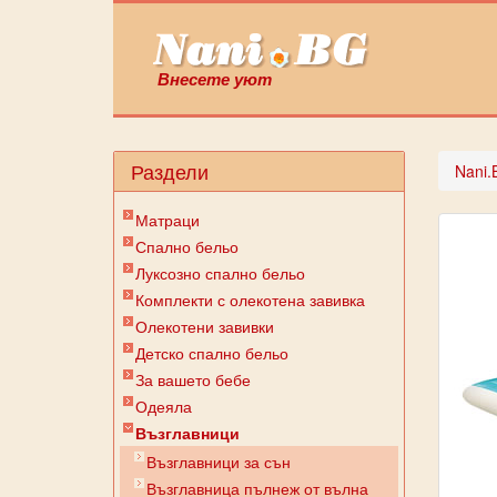
Внесете уют
Раздели
Nani.
Матраци
Спално бельо
Луксозно спално бельо
Комплекти с олекотена завивка
Олекотени завивки
Детско спално бельо
За вашето бебе
Одеяла
Възглавници
Възглавници за сън
Възглавница пълнеж от вълна