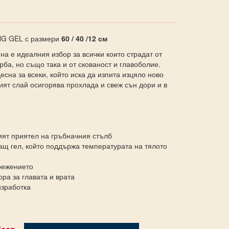
G GEL с размери
60 / 40 /12 см
на е идеалния избор за всички които страдат от
рба, но също така и от скованост и главоболие.
есна за всеки, който иска да изпита изцяло ново
ят слай осигорява прохлада и свеж сън дори и в
ят приятел на гръбначния стълб
дащ гел, който поддържа температурата на тялото
режението
ра за главата и врата
изработка
leep