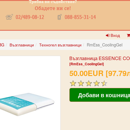
Вход
BG
Възглавници
Техногел възглавници
RmEss_CoolingGel
Възглавница ESSENCE CO
[RmEss_CoolingGel]
50.00EUR [97.79л