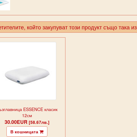
тителите, който закупуват този продукт също така и
ъзглавница ESSENCE класик
12см
30.00EUR
[58.67лв.]
В кошницата