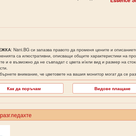
ЕЖКА
: Nani.BG си запазва правото да променя цените и описаниет
енията са илюстративни, описващи общите характеристики на прод
те и е възможно да не съвпадат с цвета и/или вид и размер на сто
сти.
бърнете внимание, че цветовете на вашия монитор могат да се раз
Как да поръчам
Видове плащане
 разгледахте