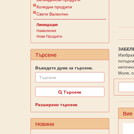
Коледни продукти
Свети Валентин
Ликвидация
Намаления
Нови Продукти
ЗАБЕЛ
Търсене
Изображ
потърси
неточно
Въведете дума за търсене.
Моля, о
Търсене
Разширено търсене
Вие
Новини