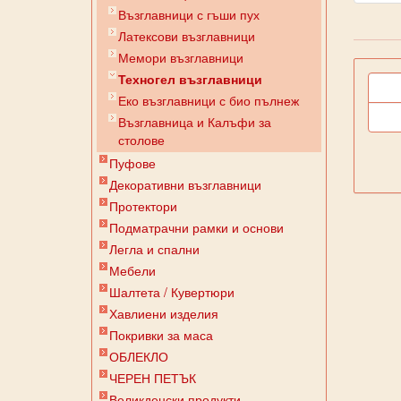
Възглавници с гъши пух
Латексови възглавници
Мемори възглавници
Техногел възглавници
Еко възглавници с био пълнеж
Възглавница и Калъфи за
столове
Пуфове
Декоративни възглавници
Протектори
Подматрачни рамки и основи
Легла и спални
Мебели
Шалтета / Кувертюри
Хавлиени изделия
Покривки за маса
ОБЛЕКЛО
ЧЕРЕН ПЕТЪК
Великденски продукти