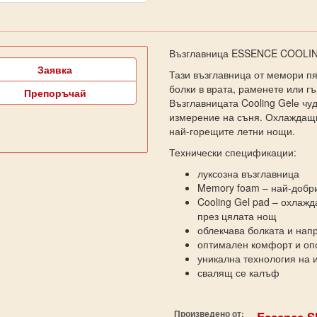
Възглавница ESSENCE COOLIN
Заявка
Тази възглавница от мемори пя
болки в врата, раменете или гъ
Препоръчай
Възглавницата Cooling Gelе чуд
измерение на съня. Охлаждащи
най-горещите летни нощи.
Технически спецификации:
луксозна възглавница
Memory foam – най-добри
Cooling Gel pad – охлаж
през цялата нощ
облекчава болката и нап
оптимален комфорт и опо
уникална технология на 
свалящ се калъф
Произведено от:
Essence S