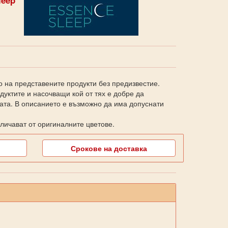
о на представените продукти без предизвестие.
уктите и насочващи кой от тях е добре да
ката. В описанието е възможно да има допуснати
личават от оригиналните цветове.
Срокове на доставка