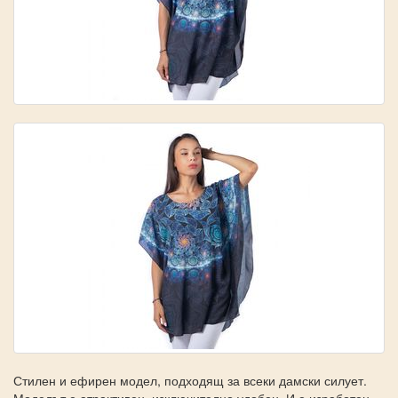
Стилен и ефирен модел, подходящ за всеки дамски силует.
Моделът е атрактивен, изключително удобен. И е изработен