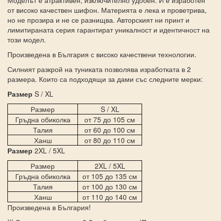
от високо качествен шифон. Материята е лека и проветрива,
но не прозира и не се разнищва. Авторският ни принт и
лимитираната серия гарантират уникалност и идентичност на
този модел.
Произведена в България с високо качествени технологии.
Силният разкрой на туниката позволява изработката в 2
размера. Които са подходящи за дами със следните мерки:
Размер
S / XL
Размер
S / XL
Гръдна обиколка
от 75 до 105 см
Талия
от 60 до 100 см
Ханш
от 80 до 110 см
Размер
2XL / 5XL
Размер
2XL / 5XL
Гръдна обиколка
от 105 до 135 см
Талия
от 100 до 130 см
Ханш
от 110 до 140 см
Произведена в България!