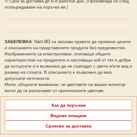
!!! Срок за доставка до 6-8 работни дни. (Произвежда се след
потвърждаване на поръчка ви.)
ЗАБЕЛЕЖКА
: Nani.BG си запазва правото да променя цените
и описанието на представените продукти без предизвестие.
Изображенията са илюстративни, описващи общите
характеристики на продуктите и насочващи кой от тях е добре
да потърсите и е възможно да не съвпадат с цвета и/или вид и
размер на стоката. В описанието е възможно да има
допуснати неточности.
Моля, обърнете внимание, че цветовете на вашия монитор
могат да се различават от оригиналните цветове.
Как да поръчам
Видове плащане
Срокове на доставка