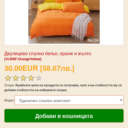
Двулицево спално бельо, оранж и жълто
[VI-RNF-OrangeYellow]
30.00EUR [58.67лв.]
Опции:
Kрайната цена на продукта се получава, като към стойността му се
добавя стойността на избраните опции.
Модел: