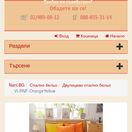
Вход
Кошница
Начало
Раздели
Търсене
Nani.BG
Спално бельо
Двулицево спално бельо
VI-RNF-OrangeYellow