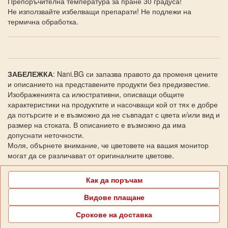
Препоръчителна температура за пране 30 градуса!
Не използвайте избелващи препарати! Не подлежи на
термична обработка.
ЗАБЕЛЕЖКА
: Nani.BG си запазва правото да променя цените
и описанието на представените продукти без предизвестие.
Изображенията са илюстративни, описващи общите
характеристики на продуктите и насочващи кой от тях е добре
да потърсите и е възможно да не съвпадат с цвета и/или вид и
размер на стоката. В описанието е възможно да има
допуснати неточности.
Моля, обърнете внимание, че цветовете на вашия монитор
могат да се различават от оригиналните цветове.
Как да поръчам
Видове плащане
Срокове на доставка