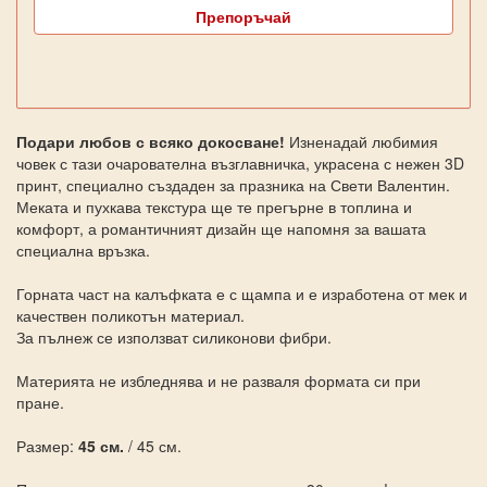
Препоръчай
Подари любов с всяко докосване!
Изненадай любимия
човек с тази очарователна възглавничка, украсена с нежен 3D
принт, специално създаден за празника на Свети Валентин.
Меката и пухкава текстура ще те прегърне в топлина и
комфорт, а романтичният дизайн ще напомня за вашата
специална връзка.
Горната част на калъфката е с щампа и е изработена от мек и
качествен поликотън материал.
За пълнеж се използват силиконови фибри.
Материята не избледнява и не разваля формата си при
пране.
Размер:
45 см.
/ 45 см.