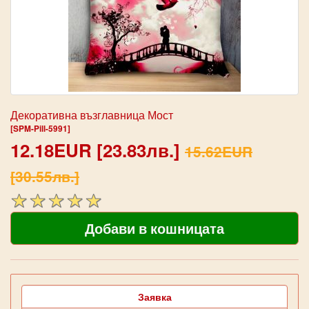
Декоративна възглавница Мост
[SPM-Pill-5991]
12.18EUR [23.83лв.]
15.62EUR
[30.55лв.]
Заявка