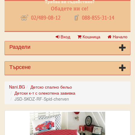
Вход
Кошница
Начало
Раздели
Търсене
Nani.BG
Детско спално бельо
Детски к-т с олекотена завивка
JSD-SKOZ-RF-Spid-cherven