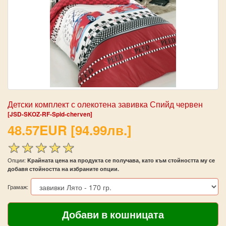
Детски комплект с олекотена завивка Спийд червен
[JSD-SKOZ-RF-Spid-cherven]
48.57EUR [94.99лв.]
Опции:
Kрайната цена на продукта се получава, като към стойността му се
добавя стойността на избраните опции.
Грамаж: