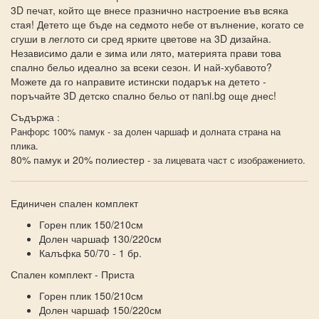
3D печат, който ще внесе празнично настроение във всяка
стая! Детето ще бъде на седмото небе от вълнение, когато се
сгуши в леглото си сред ярките цветове на 3D дизайна.
Независимо дали е зима или лято, материята прави това
спално бельо идеално за всеки сезон. И най-хубавото?
Можете да го направите истински подарък на детето -
поръчайте 3D детско спално бельо от nani.bg още днес!
Съдържа
:
Ранфорс 100% памук - за долен чаршаф и долната страна на
плика.
80% памук и 20% полиестер
- за лицевата част с изображението.
Единичен спален комплект
Горен плик 150/210см
Долен чаршаф 130/220см
Калъфка 50/70 - 1 бр.
Спален комплект - Приста
Горен плик 150/210см
Долен чаршаф 150/220см