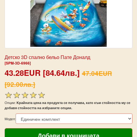
Детско 3D спално бельо Пате Доналд
[SPM-3D-6966]
43.28EUR [84.64лв.]
47.04EUR
[92.00лв.]
Опции:
Kрайната цена на продукта се получава, като към стойността му се
добавя стойността на избраните опции.
Модел: