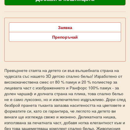
Заявка
Препоръчай
Превърнете стаята на детето си във вълшебната страна на
чудесата със нашето 3D детско спално бельо! Изработено от
висококачествена смес от 80 % памук и 20 % полиестер за
лицевата част с изображението и Ранфорс 100% памук - за
долен чаршаф и долната страна на плика, това спално бельо
не е само луксозно, но и изключително издръжливо. Дори след
безброй пранета тъканта запазва наситеността на цветовете и
форматите си, като се гарантира, че леглото на детето ви
винаги ще изглежда свежо и жизнено. Деликатната нишка,
използвана за печатната част, добавя нотка елегантност към и
без това зашеметяващ комплект спално бельо. Живописния