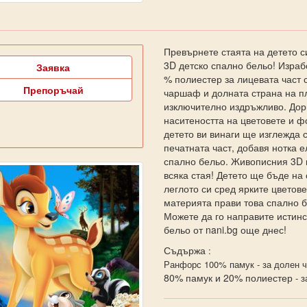
Превърнете стаята на детето с
3D детско спално бельо! Израб
Заявка
% полиестер за лицевата част 
Препоръчай
чаршаф и долната страна на пл
изключително издръжливо. Дор
наситеността на цветовете и фо
детето ви винаги ще изглежда 
печатната част, добавя нотка 
спално бельо. Живописния 3D 
всяка стая! Детето ще бъде на 
леглото си сред ярките цветов
материята прави това спално б
Можете да го направите истинс
бельо от nani.bg още днес!
Съдържа
:
Ранфорс 100% памук - за долен ч
80% памук и 20% полиестер
- з