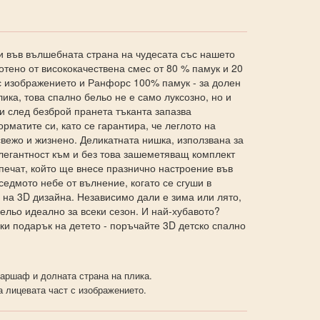
и във вълшебната страна на чудесата със нашето
отено от висококачествена смес от 80 % памук и 20
с изображението и Ранфорс 100% памук - за долен
ика, това спално бельо не е само луксозно, но и
и след безброй пранета тъканта запазва
рматите си, като се гарантира, че леглото на
свежо и жизнено. Деликатната нишка, използвана за
елегантност към и без това зашеметяващ комплект
печат, който ще внесе празнично настроение във
седмото небе от вълнение, когато се сгуши в
е на 3D дизайна. Независимо дали е зима или лято,
ельо идеално за всеки сезон. И най-хубавото?
ки подарък на детето - поръчайте 3D детско спално
аршаф и долната страна на плика.
а лицевата част с изображението.