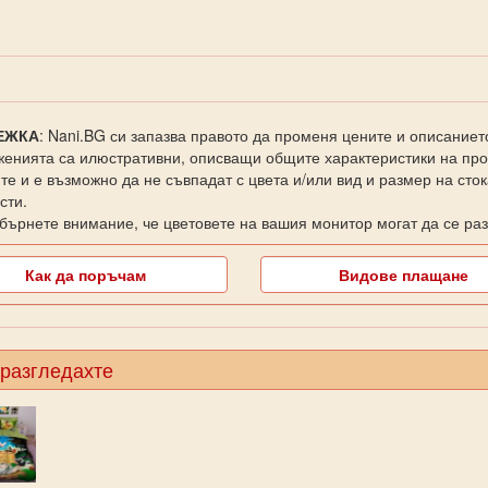
ЕЖКА
: Nani.BG си запазва правото да променя цените и описаниет
енията са илюстративни, описващи общите характеристики на прод
те и е възможно да не съвпадат с цвета и/или вид и размер на сто
сти.
бърнете внимание, че цветовете на вашия монитор могат да се раз
Как да поръчам
Видове плащане
 разгледахте