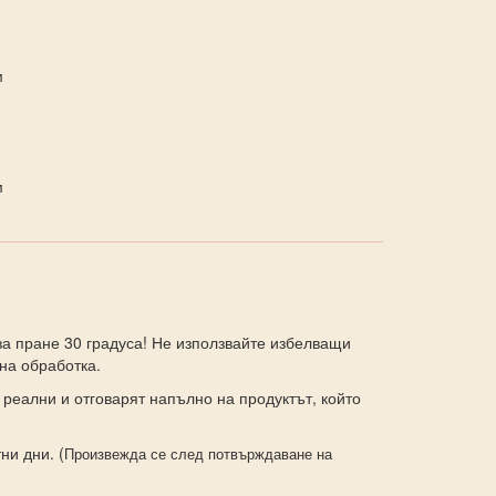
м
м
а пране 30 градуса! Не използвайте избелващи
на обработка.
 реални и отговарят напълно на продуктът, който
ни дни. (
Произвежда се след потвърждаване на