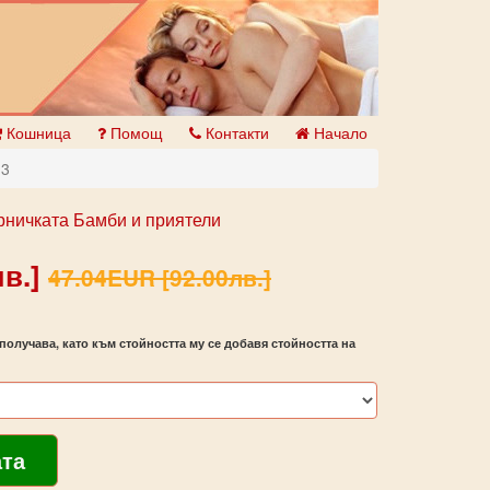
Кошница
Помощ
Контакти
Начало
13
рничката Бамби и приятели
в.]
47.04EUR [92.00лв.]
получава, като към стойността му се добавя стойността на