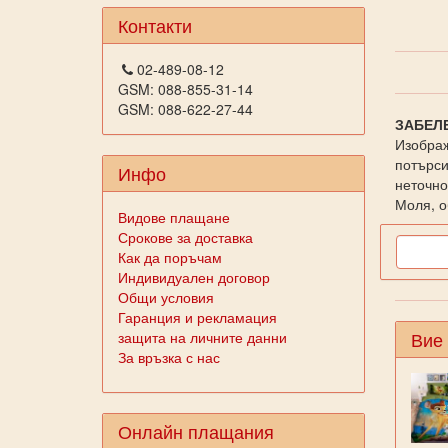
Контакти
02-489-08-12
GSM: 088-855-31-14
GSM: 088-622-27-44
ЗАБЕЛ
Изображ
потърси
Инфо
неточно
Моля, о
Видове плащане
Срокове за доставка
Как да поръчам
Индивидуален договор
Общи условия
Гаранция и рекламация
Вие
защита на личните данни
За връзка с нас
Онлайн плащания