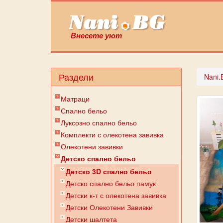
Внесете уют
Раздели
Nani.
Матраци
Спално бельо
Луксозно спално бельо
Комплекти с олекотена завивка
Олекотени завивки
Детско спално бельо
Детско 3D спално бельо
Детско спално бельо памук
Детски к-т с олекотена завивка
Детски Олекотени Завивки
Детски шалтета