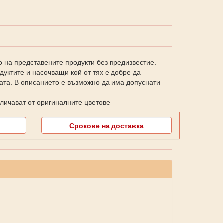
о на представените продукти без предизвестие.
уктите и насочващи кой от тях е добре да
ката. В описанието е възможно да има допуснати
личават от оригиналните цветове.
Срокове на доставка