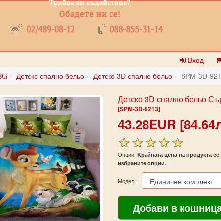
Вход
BG
Детско спално бельо
Детско 3D спално бельо
SPM-3D-92
Детско 3D спално бельо Съ
[SPM-3D-9213]
43.28EUR [84.64л
Опции:
Kрайната цена на продукта се 
избраните опции.
Модел: