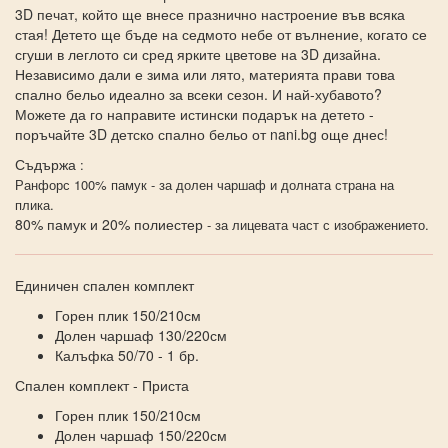
3D печат, който ще внесе празнично настроение във всяка
стая! Детето ще бъде на седмото небе от вълнение, когато се
сгуши в леглото си сред ярките цветове на 3D дизайна.
Независимо дали е зима или лято, материята прави това
спално бельо идеално за всеки сезон. И най-хубавото?
Можете да го направите истински подарък на детето -
поръчайте 3D детско спално бельо от nani.bg още днес!
Съдържа
:
Ранфорс 100% памук - за долен чаршаф и долната страна на
плика.
80% памук и 20% полиестер
- за лицевата част с изображението.
Единичен спален комплект
Горен плик 150/210см
Долен чаршаф 130/220см
Калъфка 50/70 - 1 бр.
Спален комплект - Приста
Горен плик 150/210см
Долен чаршаф 150/220см