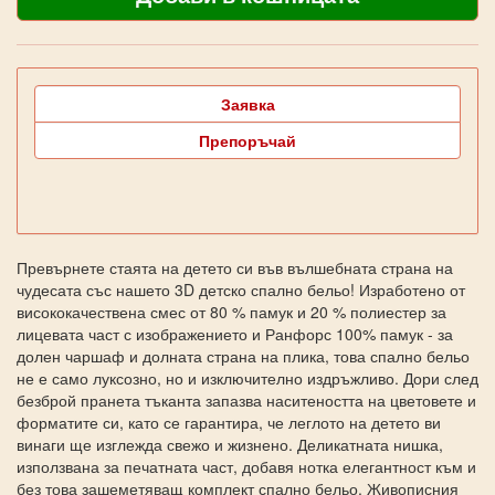
Заявка
Препоръчай
Превърнете стаята на детето си във вълшебната страна на
чудесата със нашето 3D детско спално бельо! Изработено от
висококачествена смес от 80 % памук и 20 % полиестер за
лицевата част с изображението и Ранфорс 100% памук - за
долен чаршаф и долната страна на плика, това спално бельо
не е само луксозно, но и изключително издръжливо. Дори след
безброй пранета тъканта запазва наситеността на цветовете и
форматите си, като се гарантира, че леглото на детето ви
винаги ще изглежда свежо и жизнено. Деликатната нишка,
използвана за печатната част, добавя нотка елегантност към и
без това зашеметяващ комплект спално бельо. Живописния