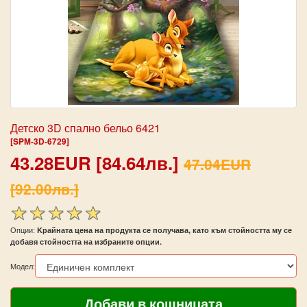
Детско 3D спално бельо 6421
[SPM-3D-6729]
43.28EUR [84.64лв.]
47.04EUR
[92.00лв.]
Опции:
Kрайната цена на продукта се получава, като към стойността му се
добавя стойността на избраните опции.
Модел: