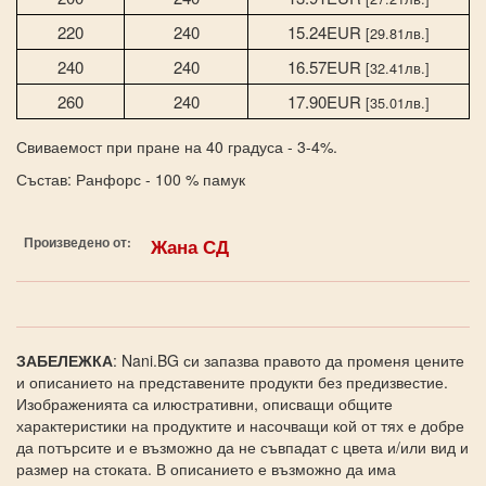
220
240
15.24EUR
[29.81лв.]
240
240
16.57EUR
[32.41лв.]
260
240
17.90EUR
[35.01лв.]
Свиваемост при пране на 40 градуса - 3-4%.
Състав: Ранфорс - 100 % памук
Произведено от:
Жана СД
ЗАБЕЛЕЖКА
: Nani.BG си запазва правото да променя цените
и описанието на представените продукти без предизвестие.
Изображенията са илюстративни, описващи общите
характеристики на продуктите и насочващи кой от тях е добре
да потърсите и е възможно да не съвпадат с цвета и/или вид и
размер на стоката. В описанието е възможно да има