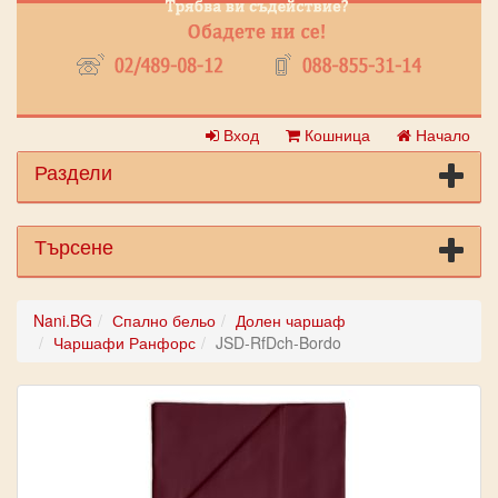
Вход
Кошница
Начало
Раздели
Търсене
Nani.BG
Спално бельо
Долен чаршаф
Чаршафи Ранфорс
JSD-RfDch-Bordo