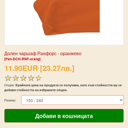
Долен чаршаф Ранфорс - оранжево
[Pan-DCH-RNF-orang]
11.90EUR [23.27лв.]
Опции:
Kрайната цена на продукта се получава, като към стойността му се
добавя стойността на избраните опции.
Размер: