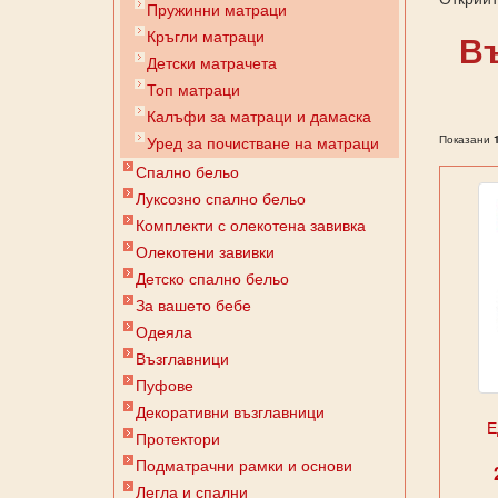
Пружинни матраци
Кръгли матраци
Въ
Детски матрачета
Топ матраци
Калъфи за матраци и дамаска
Уред за почистване на матраци
Показани
Спално бельо
Луксозно спално бельо
Комплекти с олекотена завивка
Олекотени завивки
Детско спално бельо
За вашето бебе
Одеяла
Възглавници
Пуфове
Декоративни възглавници
Е
Протектори
Подматрачни рамки и основи
Легла и спални