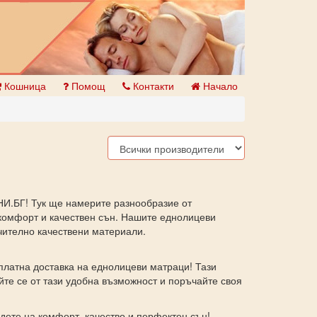
Кошница
Помощ
Контакти
Начало
НИ.БГ! Тук ще намерите разнообразие от
комфорт и качествен сън. Нашите еднолицеви
чително качествени материали.
платна доставка на еднолицеви матраци! Тази
йте се от тази удобна възможност и поръчайте своя
дете на комфорт, качество и перфектен сън!