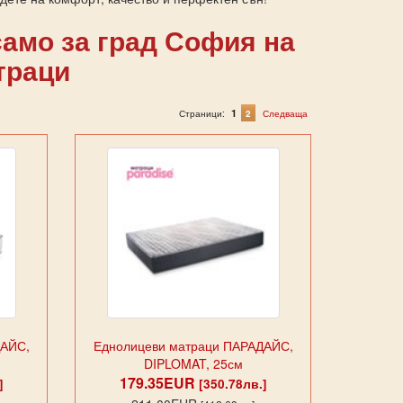
амо за град София на
траци
1
Страници:
2
Следваща
ДАЙС,
Еднолицеви матраци ПАРАДАЙС,
DIPLOMAT, 25см
179.35EUR
]
[350.78лв.]