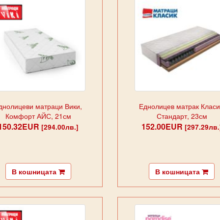
днолицеви матраци Вики,
Еднолицев матрак Класи
Комфорт АЙС, 21см
Стандарт, 23см
150.32EUR
152.00EUR
[294.00лв.]
[297.29лв.
В кошницата
В кошницата