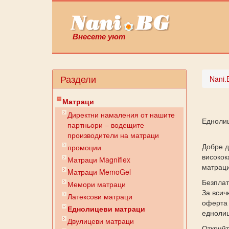
Внесете уют
Раздели
Nani.
Матраци
Директни намаления от нашите
Едноли
партньори – водещите
производители на матраци
Добре д
промоции
високок
Матраци Мagniflex
матраци
Mатраци MemoGel
Безплат
Мемори матраци
За всич
Латексови матраци
оферта 
Еднолицеви матраци
еднолиц
Двулицеви матраци
Открийт