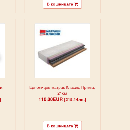
В кошницата
и,
Еднолицев матрак Класик, Прима,
21см
110.00EUR
]
[215.14лв.]
В кошницата