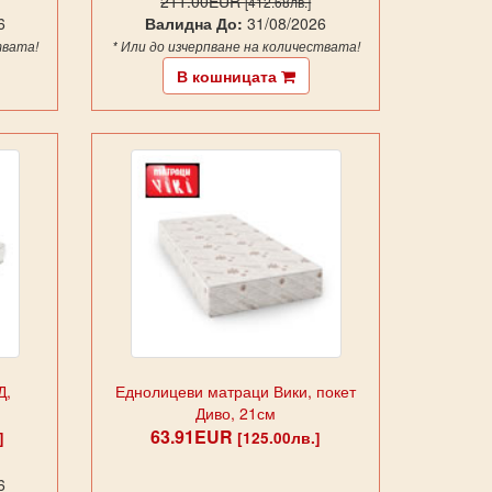
211.00EUR
[412.68лв.]
6
Валидна До:
31/08/2026
твата!
* Или до изчерпване на количествата!
В кошницата
Д,
Еднолицеви матраци Вики, покет
Диво, 21см
63.91EUR
]
[125.00лв.]
6