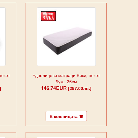
покет
Еднолицеви матраци Вики, покет
Лукс, 26см
146.74EUR
]
[287.00лв.]
В кошницата