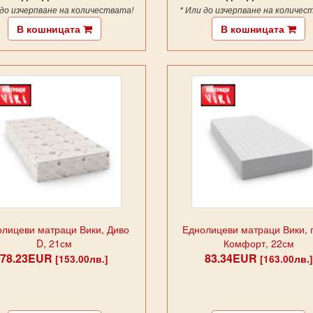
 до изчерпване на количествата!
* Или до изчерпване на количес
В кошницата
В кошницата
лицеви матраци Вики, Диво
Еднолицеви матраци Вики, 
D, 21см
Комфорт, 22см
78.23EUR
83.34EUR
[153.00лв.]
[163.00лв.]