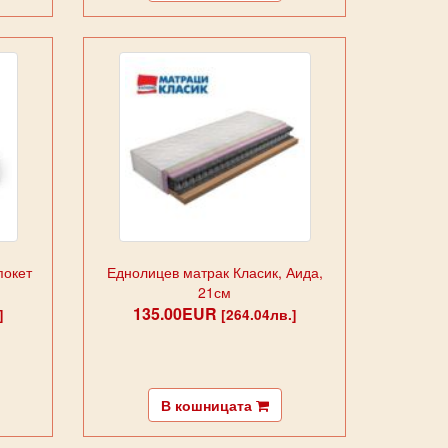
покет
Еднолицев матрак Класик, Аида,
21см
135.00EUR
]
[264.04лв.]
В кошницата