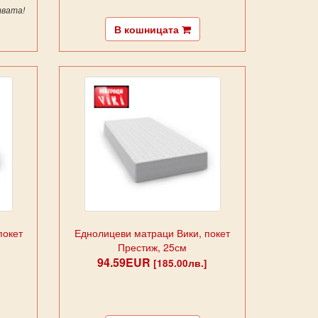
твата!
В кошницата
покет
Еднолицеви матраци Вики, покет
Престиж, 25см
94.59EUR
[185.00лв.]