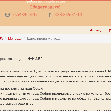
Вход
BG
Матраци
Еднолицеви матраци
цеви матраци на НАНИ.БГ
ошли в категорията "Еднолицеви матраци" на онлайн магазина НА
ачествени еднолицеви матраци, които ще ви осигурят максимален 
 са проектирани с внимание към детайлите и изработени от изклю
на доставка за град София:
ки наши клиенти от град София предлагаме специална услуга - без
е валидна само за град София и в рамките на областта. Възползва
ев матрак още днес!
е перфектния еднолицев матрак за своя дом в НАНИ.БГ и се насла