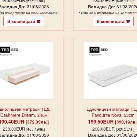
294.00EUR
224.00EUR
[575.01лв.]
[438.11лв.]
Валидна До:
31/08/2026
Валидна До:
31/08/202
 до изчерпване на количествата!
* Или до изчерпване на количес
В кошницата
В кошницата
днолицеви матраци ТЕД,
Еднолицеви матраци ТЕ
Cashmere Dream, 24см
Favourite Nova, 23cm
190.40EUR
199.50EUR
[372.39лв.]
[390.19лв.
238.00EUR
266.00EUR
[465.49лв.]
[520.25лв.]
Валидна До:
31/08/2026
Валидна До:
31/08/202