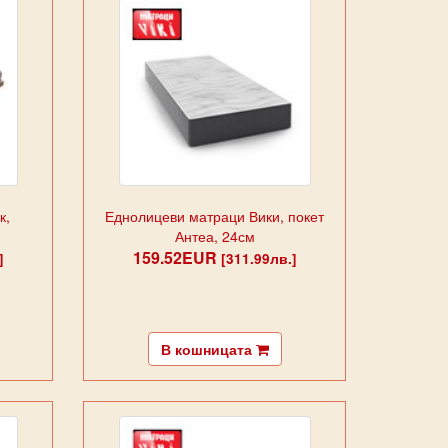
к,
Еднолицеви матраци Вики, покет
Антеа, 24см
159.52EUR
]
[311.99лв.]
В кошницата