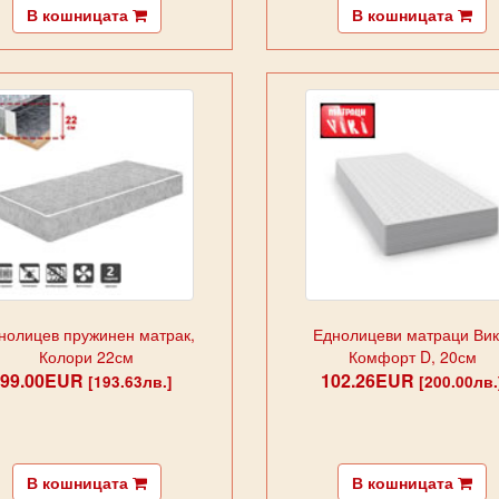
В кошницата
В кошницата
нолицев пружинен матрак,
Еднолицеви матраци Вик
Колори 22см
Комфорт D, 20см
99.00EUR
102.26EUR
[193.63лв.]
[200.00лв.
В кошницата
В кошницата