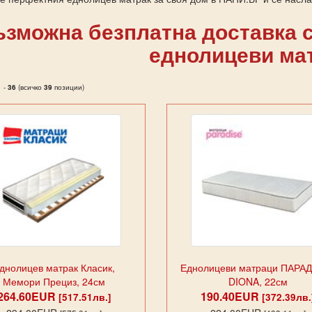
зможна безплатна доставка с
еднолицеви ма
1
-
36
(всичко
39
позиции)
днолицев матрак Класик,
Еднолицеви матраци ПАРА
Мемори Прециз, 24см
DIONA, 22см
264.60EUR
190.40EUR
[517.51лв.]
[372.39лв.