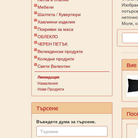
Изображ
Мебели
потърси
Шалтета / Кувертюри
неточно
Хавлиени изделия
Моля, о
Покривки за маса
ОБЛЕКЛО
ЧЕРЕН ПЕТЪК
Великденски продукти
Коледни продукти
Вие
Свети Валентин
Ликвидация
Намаления
Нови Продукти
Търсене
Посе
Въведете дума за търсене.