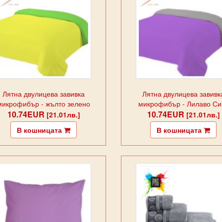
Лятна двулицева завивка
Лятна двулицева завивк
микрофибър - жълто зелено
микрофибър - Лилаво Си
10.74EUR
10.74EUR
[21.01лв.]
[21.01лв.]
В кошницата
В кошницата