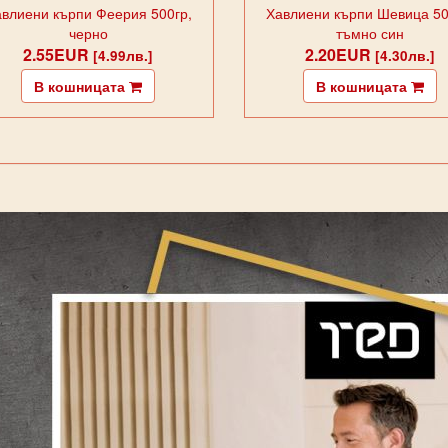
влиени кърпи Феерия 500гр,
Хавлиени кърпи Шевица 50
черно
тъмно син
2.55EUR
2.20EUR
[4.99лв.]
[4.30лв.]
В кошницата
В кошницата