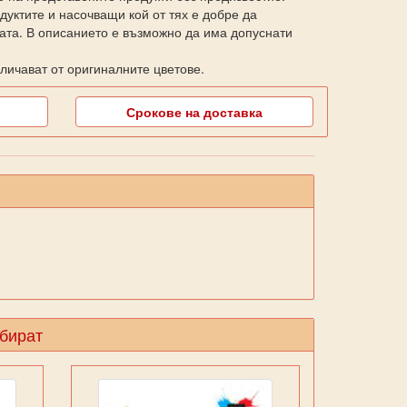
уктите и насочващи кой от тях е добре да
ката. В описанието е възможно да има допуснати
личават от оригиналните цветове.
Срокове на доставка
збират