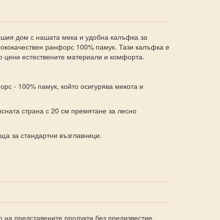
ашия дом с нашата мека и удобна калъфка за
сококачествен ранфорс 100% памук. Тази калъфка е
то цени естествените материали и комфорта.
рс - 100% памук, който осигурява мекота и
ясната страна с 20 см премятане за лесно
яща за стандартни възглавници.
о на представените продукти без предизвестие.