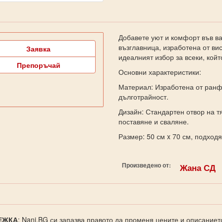
Добавете уют и комфорт във в
възглавница, изработена от ви
Заявка
идеалният избор за всеки, кой
Препоръчай
Основни характеристики:
Материал: Изработена от ранфо
дълготрайност.
Дизайн: Стандартен отвор на т
поставяне и сваляне.
Размер: 50 см x 70 см, подход
Произведено от:
Жана СД
ЕЖКА
: Nani.BG си запазва правото да променя цените и описаниет