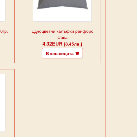
0гр,
Едноцветни калъфки ранфорс
Сива
4.32EUR
[8.45лв.]
В кошницата