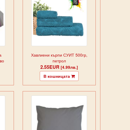
а
Хавлиени кърпи СУИТ 500гр,
во
петрол
2.55EUR
[4.99лв.]
В кошницата