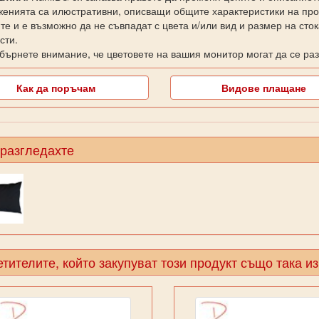
енията са илюстративни, описващи общите характеристики на прод
те и е възможно да не съвпадат с цвета и/или вид и размер на сто
сти.
бърнете внимание, че цветовете на вашия монитор могат да се раз
Как да поръчам
Видове плащане
 разгледахте
тителите, който закупуват този продукт също така и