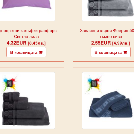
дноцветни калъфки ранфорс
Хавлиени кърпи Феерия 50
Светло лила
тъмно сиво
4.32EUR
2.55EUR
[8.45лв.]
[4.99лв.]
В кошницата
В кошницата