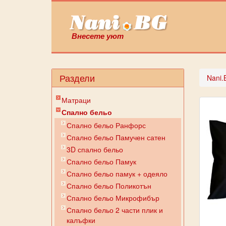
Внесете уют
Раздели
Nani.
Матраци
Спално бельо
Спално бельо Ранфорс
Спално бельо Памучен сатен
3D спално бельо
Спално бельо Памук
Спално бельо памук + одеяло
Спално бельо Поликотън
Спално бельо Микрофибър
Спално бельо 2 части плик и
калъфки