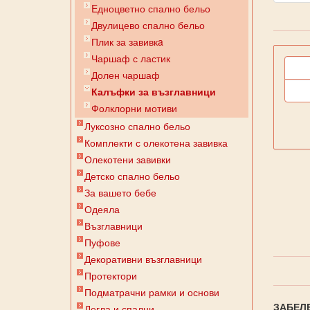
Eдноцветно спално бельо
Двулицево спално бельо
Плик за завивкa
Чаршаф с ластик
Долен чаршаф
Калъфки за възглавници
Фолклорни мотиви
Луксозно спално бельо
Комплекти с олекотена завивка
Олекотени завивки
Детско спално бельо
За вашето бебе
Одеяла
Възглавници
Пуфове
Декоративни възглавници
Протектори
Подматрачни рамки и основи
ЗАБЕЛ
Легла и спални