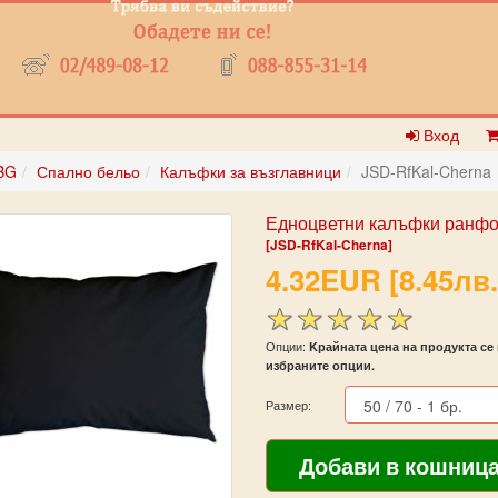
Вход
BG
Спално бельо
Калъфки за възглавници
JSD-RfKal-Cherna
Едноцветни калъфки ранфо
[JSD-RfKal-Cherna]
4.32EUR [8.45лв.
Опции:
Kрайната цена на продукта се 
избраните опции.
Размер: