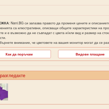
ЕЖКА
: Nani.BG си запазва правото да променя цените и описаниет
енията са илюстративни, описващи общите характеристики на прод
те и е възможно да не съвпадат с цвета и/или вид и размер на сто
сти.
бърнете внимание, че цветовете на вашия монитор могат да се раз
Как да поръчам
Видове плащане
 разгледахте