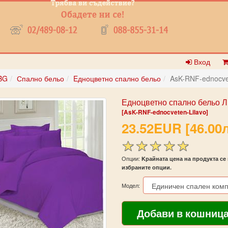
Вход
BG
Спално бельо
Eдноцветно спално бельо
AsK-RNF-ednocve
Едноцветно спално бельо 
[AsK-RNF-ednocveten-Lilavo]
23.52EUR [46.00л
Опции:
Kрайната цена на продукта се 
избраните опции.
Модел: