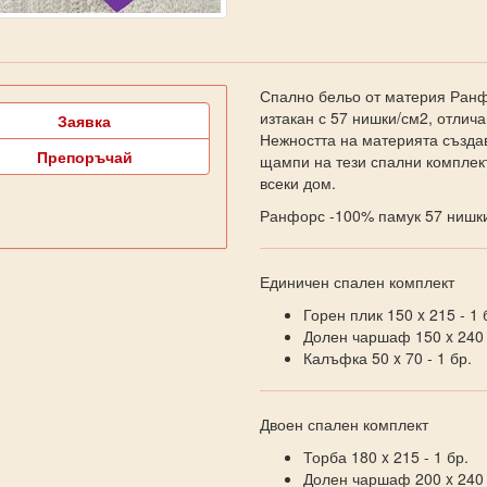
Спално бельо от материя Ранф
изтакан с 57 нишки/см2, отлич
Заявка
Нежността на материята създав
Препоръчай
щампи на тези спални комплек
всеки дом.
Ранфорс -100% памук 57 нишки
Единичен спален комплект
Горен плик 150 x 215 - 1 
Долен чаршаф 150 x 240 -
Калъфка 50 x 70 - 1 бр.
Двоен спален комплект
Торба 180 x 215 - 1 бр.
Долен чаршаф 200 x 240 -