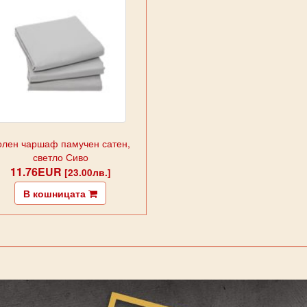
олен чаршаф памучен сатен,
светло Сиво
11.76EUR
[23.00лв.]
В кошницата