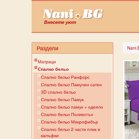
Внесете уют
Раздели
Nani.
Матраци
Спално бельо
Спално бельо Ранфорс
Спално бельо Памучен сатен
3D спално бельо
Спално бельо Памук
Спално бельо памук + одеяло
Спално бельо Поликотън
Спално бельо Микрофибър
Спално бельо 2 части плик и
калъфки