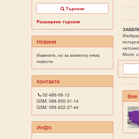
Търсене
Разширено търсене
ЗАБЕЛ
Изображ
Новини
потърси
неточно
Моля, о
Извините, но за момента няма
новости
Контакти
02-489-08-12
Вие
GSM: 088-855-31-14
GSM: 088-622-27-44
Инфо