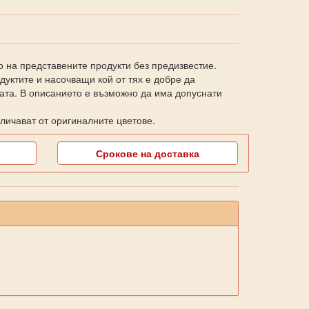
о на представените продукти без предизвестие.
уктите и насочващи кой от тях е добре да
ката. В описанието е възможно да има допуснати
личават от оригиналните цветове.
Срокове на доставка