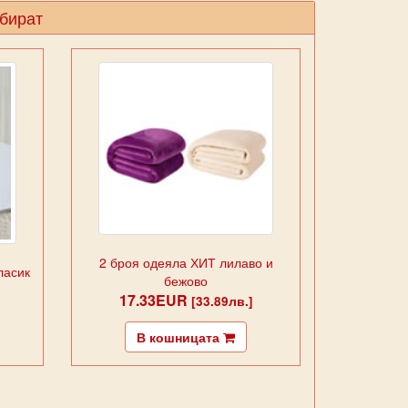
збират
2 броя одеяла ХИТ лилаво и
ласик
бежово
17.33EUR
[33.89лв.]
В кошницата