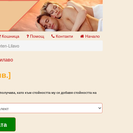
Кошница
Помощ
Контакти
Начало
ten-Lilavo
Лилаво
в.]
получава, като към стойността му се добавя стойността на