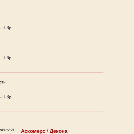
 1 бр.
 1 бр.
сти
 1 бр.
дено от:
Аскомерс / Декона