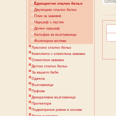
Eдноцветно спално бельо
Двулицево спално бельо
Плик за завивкa
Чаршаф с ластик
Долен чаршаф
Калъфки за възглавници
Фолклорни мотиви
Луксозно спално бельо
Комплекти с олекотена завивка
Олекотени завивки
Детско спално бельо
За вашето бебе
Одеяла
Възглавници
Пуфове
Декоративни възглавници
Протектори
Подматрачни рамки и основи
Легла и спални