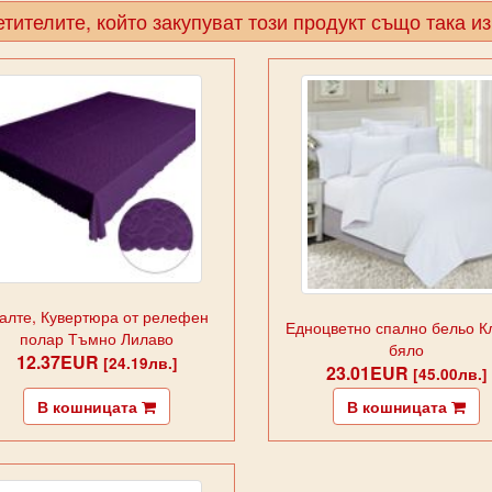
тителите, който закупуват този продукт също така и
алте, Кувертюра от релефен
Едноцветно спално бельо К
полар Тъмно Лилаво
бяло
12.37EUR
[24.19лв.]
23.01EUR
[45.00лв.]
В кошницата
В кошницата