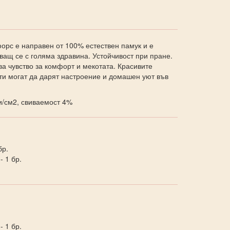
орс е направен от 100% естествен памук и е
аващ се с голяма здравина. Устойчивост при пране.
а чувство за комфорт и мекотата. Красивите
ти могат да дарят настроение и домашен уют във
/см2, свиваемост 4%
бр.
 1 бр.
 1 бр.