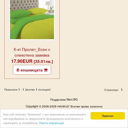
К-кт Пролет_Есен с
олекотена завивка
17.90EUR
жълто и зелено
[35.01лв.]
В кошницата
Показани
1
-
1
(всичко
1
позиции)
1
Страници:
Поддръжка Nani.BG
Copyright © 2006-2026 НАНИ.БГ Всички права запазени
Този сайт използва "бисквитки" с цел позволяване на използването
Приемам
или подобряване на предлаганите функционални възможности и
навигацията за потребителя.
Повече информация