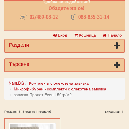
Вход
Кошница
Начало
Раздели
Търсене
Nani.BG
Комплекти с олекотена завивка
Микрофибърни - комплекти с олекотена завивка
завивка Пролет Есен 150гр/м2
Показани
1
-
1
(всичко
1
позиции)
1
Страници: