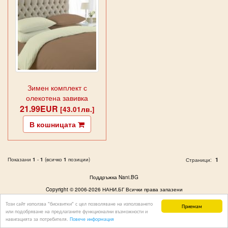
Зимен комплект с
олекотена завивка
21.99EUR
кафяво и бежово
[43.01лв.]
В кошницата
Показани
1
-
1
(всичко
1
позиции)
1
Страници:
Поддръжка Nani.BG
Copyright © 2006-2026 НАНИ.БГ Всички права запазени
Този сайт използва "бисквитки" с цел позволяване на използването
Приемам
или подобряване на предлаганите функционални възможности и
навигацията за потребителя.
Повече информация