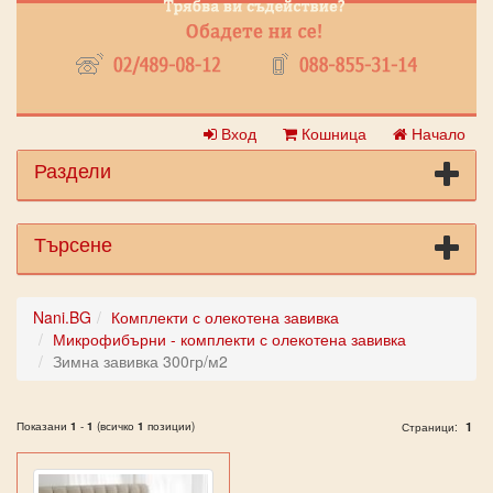
Вход
Кошница
Начало
Раздели
Търсене
Nani.BG
Комплекти с олекотена завивка
Микрофибърни - комплекти с олекотена завивка
Зимна завивка 300гр/м2
Показани
1
-
1
(всичко
1
позиции)
1
Страници: