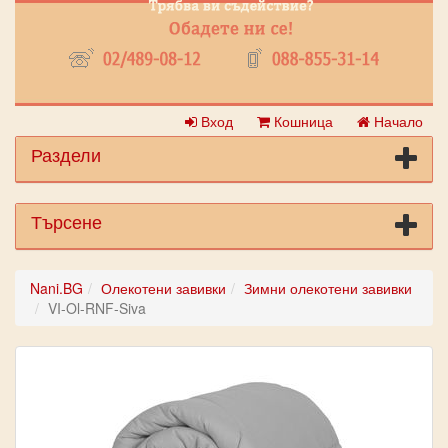
Вход
Кошница
Начало
Раздели
Търсене
Nani.BG
Олекотени завивки
Зимни олекотени завивки
VI-Ol-RNF-Siva