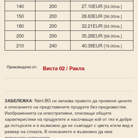
140
200
27.10EUR
[53.00лв.]
150
200
28.63EUR
[56.00лв.]
180
200
32.21EUR
[63.00лв.]
200
200
35.28EUR
[69.00лв.]
210
240
40.39EUR
[79.00лв.]
Произведено от:
Виста 02 / Ракла
ЗАБЕЛЕЖКА
: Nani.BG си запазва правото да променя цените
и описанието на представените продукти без предизвестие.
Изображенията са илюстративни, описващи общите
характеристики на продуктите и насочващи кой от тях е добре
да потърсите и е възможно да не съвпадат с цвета и/или вид и
размер на стоката. В описанието е възможно да има
допуснати неточности.