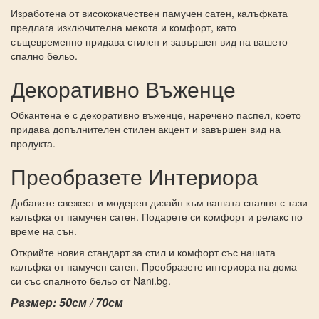
Изработена от висококачествен памучен сатен, калъфката
предлага изключителна мекота и комфорт, като
същевременно придава стилен и завършен вид на вашето
спално бельо.
Декоративно Въженце
Обкантена е с декоративно въженце, наречено паспел, което
придава допълнителен стилен акцент и завършен вид на
продукта.
Преобразете Интериора
Добавете свежест и модерен дизайн към вашата спалня с тази
калъфка от памучен сатен. Подарете си комфорт и релакс по
време на сън.
Открийте новия стандарт за стил и комфорт със нашата
калъфка от памучен сатен. Преобразете интериора на дома
си със спалното бельо от Nani.bg.
Размер: 50см / 70см