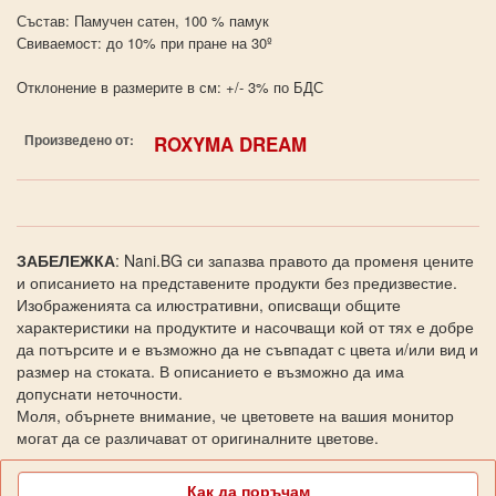
Състав: Памучен сатен, 100 % памук
Свиваемост: до 10% при пране на 30º
Отклонение в размерите в см: +/- 3% по БДС
Произведено от:
ROXYMA DREAM
ЗАБЕЛЕЖКА
: Nani.BG си запазва правото да променя цените
и описанието на представените продукти без предизвестие.
Изображенията са илюстративни, описващи общите
характеристики на продуктите и насочващи кой от тях е добре
да потърсите и е възможно да не съвпадат с цвета и/или вид и
размер на стоката. В описанието е възможно да има
допуснати неточности.
Моля, обърнете внимание, че цветовете на вашия монитор
могат да се различават от оригиналните цветове.
Как да поръчам