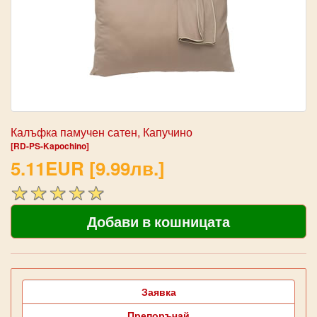
Калъфка памучен сатен, Капучино
[RD-PS-Kapochino]
5.11EUR [9.99лв.]
Заявка
Препоръчай