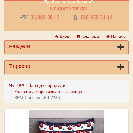
Вход
Кошница
Начало
Раздели
Търсене
Nani.BG
Коледни продукти
Коледни декоративни възглавници
SPM-ChristmasPill-7385