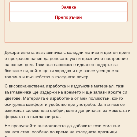
Заявка
Препоръчай
Декоративната възглавничка с коледни мотиви и цветен принт
е прекрасен начин да донесете уют и празнично настроение
на вашия дом. Тази възглавничка е идеален подарък за
близките ви, който ще ги зарадва и ще внесе усещане за
топлина и вълшебство в коледната вечер.
С висококачествена изработка и издръжлив материал, тази
възглавничка ще издържи на времето и ще запази ярките си
цветове. Материята е изработена от мек поликотън, който
осигурява комфорт и удобство при употреба. За пълнеж се
използват силиконови фибри, които допринасят за мекотата и
формата на възглавницата.
Не пропускайте възможността да добавите този стил към
вашата стая, особено по време на коледните празници.