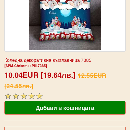
Коледна декоративна възглавница 7385
[SPM-ChristmasPill-7385]
10.04EUR [19.64лв.]
12.55EUR
[24.55лв.]