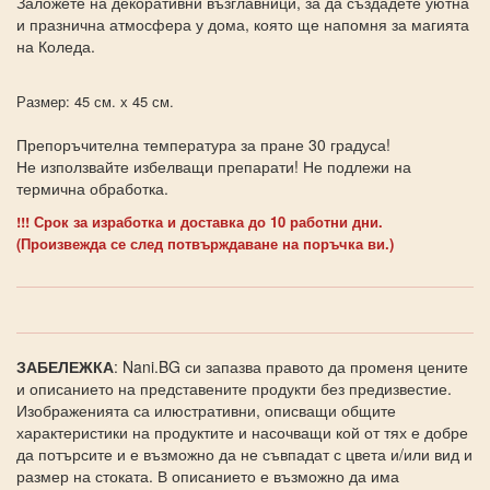
Заложете на декоративни възглавници, за да създадете уютна
и празнична атмосфера у дома, която ще напомня за магията
на Коледа.
Размер: 45 см. х 45 см.
Препоръчителна температура за пране 30 градуса!
Не използвайте избелващи препарати! Не подлежи на
термична обработка.
!!! Срок за изработка и доставка до 10 работни дни.
(Произвежда се след потвърждаване на поръчка ви.)
ЗАБЕЛЕЖКА
: Nani.BG си запазва правото да променя цените
и описанието на представените продукти без предизвестие.
Изображенията са илюстративни, описващи общите
характеристики на продуктите и насочващи кой от тях е добре
да потърсите и е възможно да не съвпадат с цвета и/или вид и
размер на стоката. В описанието е възможно да има